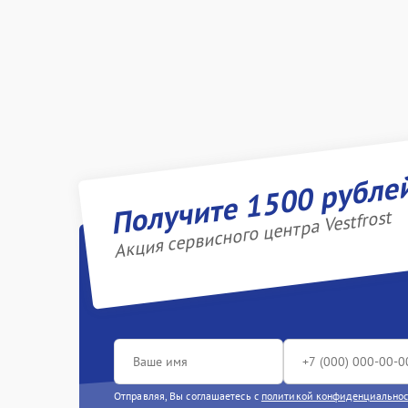
Получите 1500 рубле
Акция сервисного центра Vestfrost
Отправляя, Вы соглашаетесь с
политикой конфиденциально