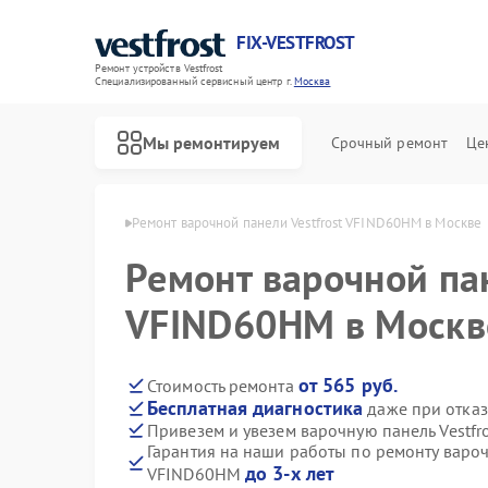
FIX-VESTFROST
Ремонт устройств Vestfrost
Специализированный cервисный центр г.
Москва
Мы ремонтируем
Срочный ремонт
Це
 Vestfrost в Москве
Ремонт варочной панели Vestfrost VFIND60HM в Москве
Ремонт варочной пан
VFIND60HM в Москв
от 565 руб.
Стоимость ремонта
Бесплатная диагностика
даже при отказ
Привезем и увезем варочную панель Vestf
Гарантия на наши работы по ремонту вароч
до 3-х лет
VFIND60HM
Ремонт холодильников Vestfrost
Ремонт морозильных камер Vestfrost
Ремонт стиральных машин Vestfrost
Ремонт посудомоечных машин Vestfrost
Ремонт духовых шкафов Vestfrost
Ремонт водонагревателей Vestfrost
Ремонт сушильных машин Vestfrost
Ремонт винных шкафов Vestfrost