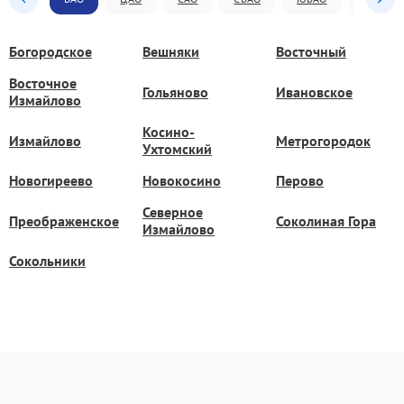
Богородское
Вешняки
Восточный
Восточное
Гольяново
Ивановское
Измайлово
Косино-
Измайлово
Метрогородок
Ухтомский
Новогиреево
Новокосино
Перово
Северное
Преображенское
Соколиная Гора
Измайлово
Сокольники