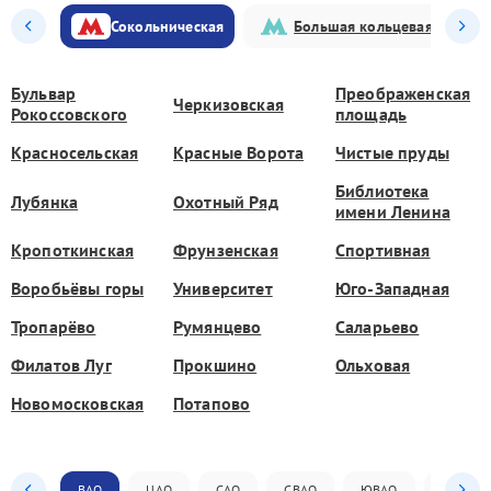
Сокольническая
Большая кольцевая
Бульвар
Преображенская
Черкизовская
Рокоссовского
площадь
Красносельская
Красные Ворота
Чистые пруды
Библиотека
Лубянка
Охотный Ряд
имени Ленина
Кропоткинская
Фрунзенская
Спортивная
Воробьёвы горы
Университет
Юго-Западная
Тропарёво
Румянцево
Саларьево
Филатов Луг
Прокшино
Ольховая
Новомосковская
Потапово
ВАО
ЦАО
САО
СВАО
ЮВАО
ЮАО