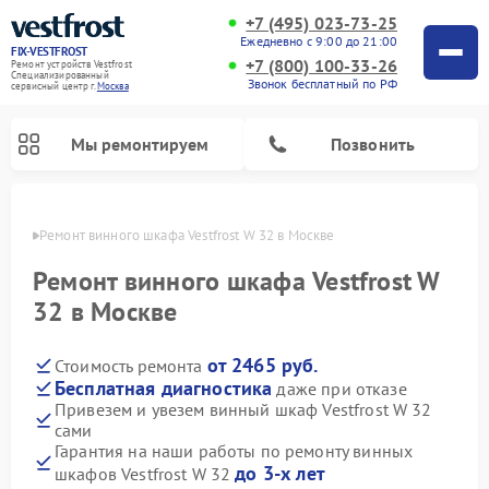
+7 (495) 023-73-25
Ежедневно с 9:00 до 21:00
FIX-VESTFROST
+7 (800) 100-33-26
Ремонт устройств Vestfrost
Специализированный
Звонок бесплатный по РФ
cервисный центр г.
Москва
Мы ремонтируем
Позвонить
оскве
Ремонт винного шкафа Vestfrost W 32 в Москве
Ремонт винного шкафа Vestfrost W
32 в Москве
от 2465 руб.
Стоимость ремонта
Бесплатная диагностика
даже при отказе
Привезем и увезем винный шкаф Vestfrost W 32
сами
Ремонт холодильников Vestfrost
Ремонт стиральных машин Vestfrost
Ремонт духовых шкафов Vestfrost
Ремонт водонагревателей Vestfrost
Ремонт морозильных камер Vestfrost
Ремонт посудомоечных машин Vestfrost
Ремонт варочных панелей Vestfrost
Ремонт сушильных машин Vestfrost
Гарантия на наши работы по ремонту винных
до 3-х лет
шкафов Vestfrost W 32