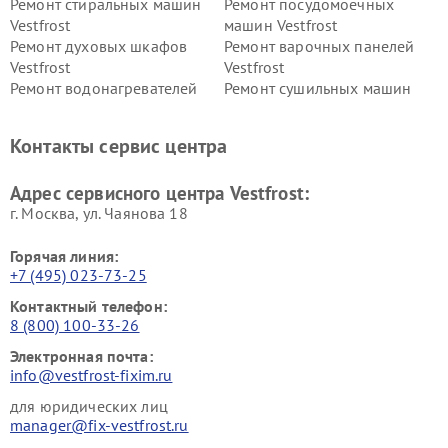
Ремонт стиральных машин
Ремонт посудомоечных
Vestfrost
машин Vestfrost
Ремонт духовых шкафов
Ремонт варочных панелей
Vestfrost
Vestfrost
Ремонт водонагревателей
Ремонт сушильных машин
Vestfrost
Vestfrost
Ремонт винных шкафов
Ремонт вытяжек Vestfrost
Контакты сервис центра
Vestfrost
Ремонт пылесосов Vestfrost
Адрес сервисного центра Vestfrost:
г. Москва, ул. Чаянова 18
Горячая линия:
+7 (495) 023-73-25
Контактный телефон:
8 (800) 100-33-26
Электронная почта:
info@vestfrost-fixim.ru
для юридических лиц
manager@fix-vestfrost.ru