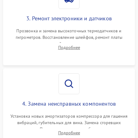
3. Ремонт электроники и датчиков
Прозвонка и замена высокоточных термодатчиков и
гигрометров. Восстановление шлейфов, ремонт платы
управления, отвечающей за поддержание микроклимата.
Подробнее
Проверка систем защиты от УФ-излучения и подсветки.
4. Замена неисправных компонентов
Установка новых амортизаторов компрессора для гашения
вибраций, губительных для вина. Замена сгоревших
элементов Пельтье, вентиляторов обдува, угольных
Подробнее
фильтров или поврежденных уплотнителей дверцы.