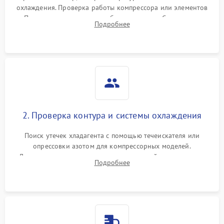
охлаждения. Проверка работы компрессора или элементов
Пельтье, оценка уровня вибрации и шума. Считывание
Подробнее
ошибок с модуля управления.
2. Проверка контура и системы охлаждения
Поиск утечек хладагента с помощью течеискателя или
опрессовки азотом для компрессорных моделей.
Диагностика термоэлектрических модулей, радиаторов и
Подробнее
кулеров на предмет перегрева или выхода из строя.