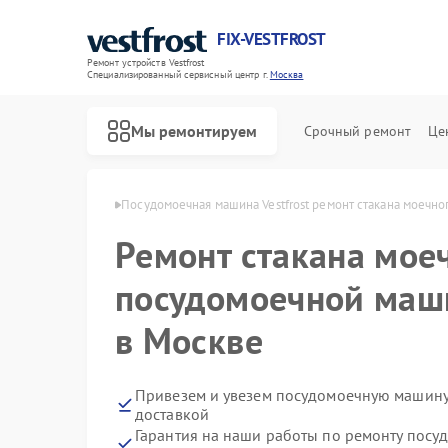
FIX-VESTFROST
Ремонт устройств Vestfrost
Специализированный cервисный центр г.
Москва
Мы ремонтируем
Срочный ремонт
Це
 Vestfrost в Москве
Посудомоечная машина Vestfrost ремонт стакана моечно
Ремонт стакана моеч
посудомоечной маши
в Москве
Привезем и увезем посудомоечную машину 
доставкой
Гарантия на наши работы по ремонту посу
Ремонт холодильников Vestfrost
Ремонт морозильных камер Vestfrost
Ремонт стиральных машин Vestfrost
Ремонт духовых шкафов Vestfrost
Ремонт варочных панелей Vestfrost
Ремонт водонагревателей Vestfrost
Ремонт сушильных машин Vestfrost
Ремонт винных шкафов Vestfrost