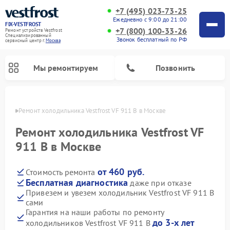
+7 (495) 023-73-25
Ежедневно с 9:00 до 21:00
FIX-VESTFROST
+7 (800) 100-33-26
Ремонт устройств Vestfrost
Специализированный
Звонок бесплатный по РФ
cервисный центр г.
Москва
Мы ремонтируем
Позвонить
оскве
Ремонт холодильника Vestfrost VF 911 B в Москве
Ремонт холодильника Vestfrost VF
911 B в Москве
от 460 руб.
Стоимость ремонта
Бесплатная диагностика
даже при отказе
Привезем и увезем холодильник Vestfrost VF 911 B
сами
Ремонт морозильных камер Vestfrost
Ремонт посудомоечных машин Vestfrost
Ремонт варочных панелей Vestfrost
Ремонт сушильных машин Vestfrost
Ремонт стиральных машин Vestfrost
Ремонт духовых шкафов Vestfrost
Ремонт водонагревателей Vestfrost
Ремонт винных шкафов Vestfrost
Гарантия на наши работы по ремонту
до 3-х лет
холодильников Vestfrost VF 911 B