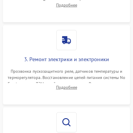
течеискателем. Демонтаж старого фильтра-осушителя и
Подробнее
продувка капиллярной трубки для устранения засоров.
3. Ремонт электрики и электроники
Прозвонка пускозащитного реле, датчиков температуры и
терморегулятора. Восстановление цепей питания системы No
Frost, включая ТЭН оттайки и вентилятор. Ремонт или замена
Подробнее
платы управления при сбоях алгоритмов.