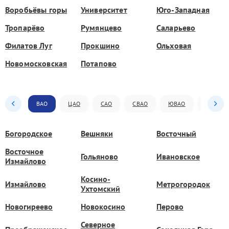
Воробьёвы горы
Университет
Юго-Западная
Тропарёво
Румянцево
Саларьево
Филатов Луг
Прокшино
Ольховая
Новомосковская
Потапово
ВАО
ЦАО
САО
СВАО
ЮВАО
ЮАО
Богородское
Вешняки
Восточный
Восточное
Гольяново
Ивановское
Измайлово
Косино-
Измайлово
Метрогородок
Ухтомский
Новогиреево
Новокосино
Перово
Северное