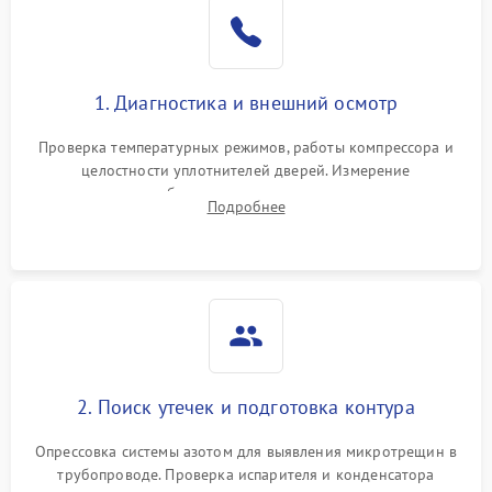
Образование конденсата
1800 ₽
Подробнее →
на стенках
Сбой в работе инвертора
2100 ₽
Подробнее →
1. Диагностика и внешний осмотр
Запах горелого при
2000 ₽
Подробнее →
Проверка температурных режимов, работы компрессора и
работе
целостности уплотнителей дверей. Измерение
сопротивления обмоток мотора, проверка термостата и
Не включается
Подробнее
1000 ₽
Подробнее →
считывание кодов ошибок с электронного дисплея.
холодильник
Проблемы с системой
автоматической
1800 ₽
Подробнее →
разморозки
2. Поиск утечек и подготовка контура
Опрессовка системы азотом для выявления микротрещин в
трубопроводе. Проверка испарителя и конденсатора