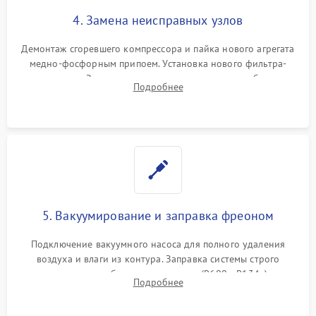
4. Замена неисправных узлов
Демонтаж сгоревшего компрессора и пайка нового агрегата
медно-фосфорным припоем. Установка нового фильтра-
осушителя. Замена изношенных вентиляторов обдува,
Подробнее
сломанных заслонок или поврежденных дверных петель.
5. Вакуумирование и заправка фреоном
Подключение вакуумного насоса для полного удаления
воздуха и влаги из контура. Заправка системы строго
дозированным объемом хладагента (R600a, R134a) по
Подробнее
электронным весам. Контроль рабочего давления в системе.