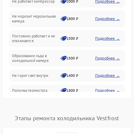
Не работает компрессор
2000 ₽
Подробнее →
Электропитание
Не морозит морозильная
Дренаж
1800 ₽
Подробнее →
камера
Оттайка
Постоянно работает и не
1500 ₽
Подробнее →
отключается
Программное обеспечение
Образование льда в
1500 ₽
Подробнее →
холодильной камере
Не горит свет внутри
1400 ₽
Подробнее →
Поломка термостата
1800 ₽
Подробнее →
Не работает вентилятор
1800 ₽
Подробнее →
Этапы ремонта холодильника Vestfrost
Поломка системы No Frost
2600 ₽
Подробнее →