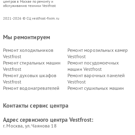
центров в Москве по ремонту и
обслуживанию техники Vestfrost
2021-2026 © СЦ vestfrost-fixim.ru
Мы ремонтируем
Ремонт холодильников
Ремонт морозильных камер
Vestfrost
Vestfrost
Ремонт стиральных машин
Ремонт посудомоечных
Vestfrost
машин Vestfrost
Ремонт духовых шкафов
Ремонт варочных панелей
Vestfrost
Vestfrost
Ремонт водонагревателей
Ремонт сушильных машин
Vestfrost
Vestfrost
Ремонт винных шкафов
Ремонт вытяжек Vestfrost
Контакты сервис центра
Vestfrost
Ремонт пылесосов Vestfrost
Адрес сервисного центра Vestfrost:
г. Москва, ул. Чаянова 18