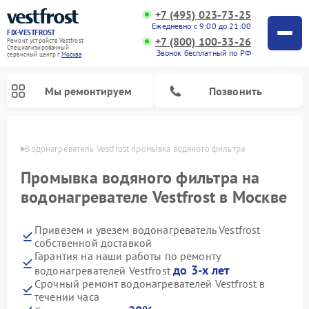
+7 (495) 023-73-25
Ежедневно с 9:00 до 21:00
FIX-VESTFROST
+7 (800) 100-33-26
Ремонт устройств Vestfrost
Специализированный
Звонок бесплатный по РФ
cервисный центр г.
Москва
Мы ремонтируем
Позвонить
оскве
Водонагреватель Vestfrost промывка водяного фильтра
Промывка водяного фильтра на
водонагревателе Vestfrost в Москве
Привезем и увезем водонагреватель Vestfrost
собственной доставкой
Гарантия на наши работы по ремонту
до 3-х лет
водонагревателей Vestfrost
Ремонт холодильников Vestfrost
Ремонт стиральных машин Vestfrost
Ремонт духовых шкафов Vestfrost
Ремонт сушильных машин Vestfrost
Ремонт морозильных камер Vestfrost
Ремонт посудомоечных машин Vestfrost
Ремонт варочных панелей Vestfrost
Ремонт винных шкафов Vestfrost
Срочный ремонт водонагревателей Vestfrost в
течении часа