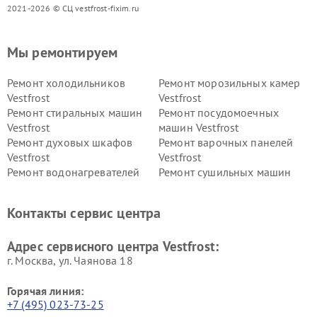
2021-2026 © СЦ vestfrost-fixim.ru
Мы ремонтируем
Ремонт холодильников
Ремонт морозильных камер
Vestfrost
Vestfrost
Ремонт стиральных машин
Ремонт посудомоечных
Vestfrost
машин Vestfrost
Ремонт духовых шкафов
Ремонт варочных панелей
Vestfrost
Vestfrost
Ремонт водонагревателей
Ремонт сушильных машин
Vestfrost
Vestfrost
Ремонт винных шкафов
Ремонт вытяжек Vestfrost
Контакты сервис центра
Vestfrost
Ремонт пылесосов Vestfrost
Адрес сервисного центра Vestfrost:
г. Москва, ул. Чаянова 18
Горячая линия:
+7 (495) 023-73-25