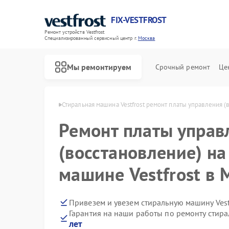
FIX-VESTFROST
Ремонт устройств Vestfrost
Специализированный cервисный центр г.
Москва
Мы ремонтируем
Срочный ремонт
Це
 Vestfrost в Москве
Стиральная машина Vestfrost ремонт платы управления (
Ремонт платы управ
(восстановление) на
машине Vestfrost в 
Привезем и увезем стиральную машину Vest
Гарантия на наши работы по ремонту стира
лет
Ремонт холодильников Vestfrost
Ремонт морозильных камер Vestfrost
Ремонт посудомоечных машин Vestfrost
Ремонт духовых шкафов Vestfrost
Ремонт варочных панелей Vestfrost
Ремонт водонагревателей Vestfrost
Ремонт сушильных машин Vestfrost
Ремонт винных шкафов Vestfrost