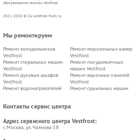
обслуживанию техники Vestfrost
2021-2026 © СЦ vestfrost-fixim.ru
Мы ремонтируем
Ремонт холодильников
Ремонт морозильных камер
Vestfrost
Vestfrost
Ремонт стиральных машин
Ремонт посудомоечных
Vestfrost
машин Vestfrost
Ремонт духовых шкафов
Ремонт варочных панелей
Vestfrost
Vestfrost
Ремонт водонагревателей
Ремонт сушильных машин
Vestfrost
Vestfrost
Ремонт винных шкафов
Ремонт вытяжек Vestfrost
Контакты сервис центра
Vestfrost
Ремонт пылесосов Vestfrost
Адрес сервисного центра Vestfrost:
г. Москва, ул. Чаянова 18