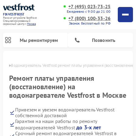
+7 (495) 023-73-25
Ежедневно с 9:00 до 21:00
FIX-VESTFROST
+7 (800) 100-33-26
Ремонт устройств Vestfrost
Специализированный
Звонок бесплатный по РФ
cервисный центр г.
Москва
Мы ремонтируем
Позвонить
оскве
Водонагреватель Vestfrost ремонт платы управления (восстановление)
Ремонт платы управления
(восстановление) на
водонагревателе Vestfrost в Москве
Привезем и увезем водонагреватель Vestfrost
собственной доставкой
Гарантия на наши работы по ремонту
Ремонт холодильников Vestfrost
Ремонт стиральных машин Vestfrost
Ремонт духовых шкафов Vestfrost
Ремонт сушильных машин Vestfrost
Ремонт морозильных камер Vestfrost
Ремонт посудомоечных машин Vestfrost
Ремонт варочных панелей Vestfrost
Ремонт винных шкафов Vestfrost
до 3-х лет
водонагревателей Vestfrost
Срочный ремонт водонагревателей Vestfrost в