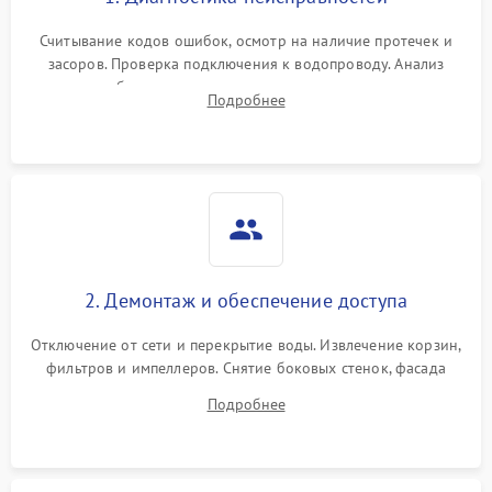
Считывание кодов ошибок, осмотр на наличие протечек и
засоров. Проверка подключения к водопроводу. Анализ
жалоб на отсутствие слива, нагрева, вращения
Подробнее
разбрызгивателей или срабатывание системы защиты
аквастоп.
2. Демонтаж и обеспечение доступа
Отключение от сети и перекрытие воды. Извлечение корзин,
фильтров и импеллеров. Снятие боковых стенок, фасада
дверцы или нижнего поддона для прямого доступа к
Подробнее
циркуляционному насосу, ТЭНу и сливной помпе.