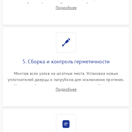
патрубках и фильтрах. Компонентный ремонт платы
Подробнее
управления, восстановление поврежденной проводки.
5. Сборка и контроль герметичности
Монтаж всех узлов на штатные места. Установка новых
уплотнителей дверцы и патрубков для исключения протечек.
Надежная фиксация хомутов гидравлической системы,
Подробнее
сборка корпуса и установка датчика поплавка.