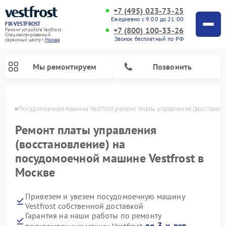
+7 (495) 023-73-25
Ежедневно с 9:00 до 21:00
FIX-VESTFROST
+7 (800) 100-33-26
Ремонт устройств Vestfrost
Специализированный
Звонок бесплатный по РФ
cервисный центр г.
Москва
Мы ремонтируем
Позвонить
оскве
Посудомоечная машина Vestfrost ремонт платы управления (восстанов
Ремонт платы управления
(восстановление) на
посудомоечной машине Vestfrost в
Москве
Привезем и увезем посудомоечную машину
Ремонт холодильников Vestfrost
Ремонт стиральных машин Vestfrost
Ремонт варочных панелей Vestfrost
Ремонт сушильных машин Vestfrost
Ремонт морозильных камер Vestfrost
Ремонт духовых шкафов Vestfrost
Ремонт водонагревателей Vestfrost
Ремонт винных шкафов Vestfrost
Vestfrost собственной доставкой
Гарантия на наши работы по ремонту
до 3-х лет