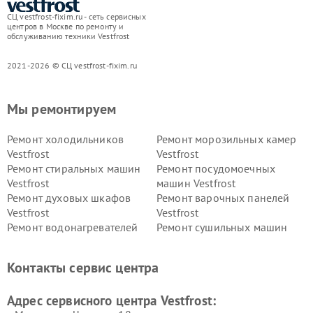
СЦ vestfrost-fixim.ru - сеть сервисных
центров в Москве по ремонту и
обслуживанию техники Vestfrost
2021-2026 © СЦ vestfrost-fixim.ru
Мы ремонтируем
Ремонт холодильников
Ремонт морозильных камер
Vestfrost
Vestfrost
Ремонт стиральных машин
Ремонт посудомоечных
Vestfrost
машин Vestfrost
Ремонт духовых шкафов
Ремонт варочных панелей
Vestfrost
Vestfrost
Ремонт водонагревателей
Ремонт сушильных машин
Vestfrost
Vestfrost
Ремонт винных шкафов
Ремонт вытяжек Vestfrost
Контакты сервис центра
Vestfrost
Ремонт пылесосов Vestfrost
Адрес сервисного центра Vestfrost: