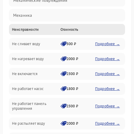
Механические повреждения
Механика
Неисправности
Стоимость
Управление
Не сливает воду
500 ₽
Подробнее →
Электропитание
Не нагревает воду
2000 ₽
Подробнее →
Датчики
Не включается
2500 ₽
Подробнее →
Нагрев
Не работает насос
1800 ₽
Подробнее →
Вода
Не работает панель
Гигиена
2500 ₽
Подробнее →
управления
Программное обеспечение
Не распыляет воду
2000 ₽
Подробнее →