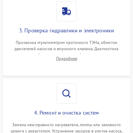
3. Проверка гидравлики и электроники
Прозвонка мультиметром проточного ТЭНа, обмоток
двигателей насосов и впускного клапана. Диагностика
прессостата (датчика уровня воды), датчика мутности,
Подробнее
концевика дверцы и электронного модуля управления.
4. Ремонт и очистка систем
Замена неисправного нагревателя, помпы или заливного
шланга с аквастопом. Устранение засоров в улитке насоса,