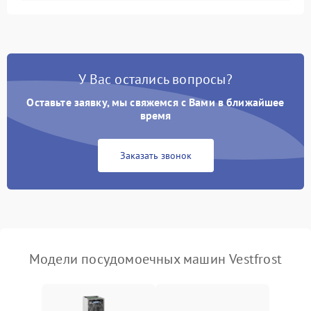
Не запускается цикл
1800 ₽
Подробнее →
стирки
Проблемы с набором
1800 ₽
Подробнее →
воды
У Вас остались вопросы?
Оставьте заявку, мы свяжемся с Вами в ближайшее
Не работает сушилка
2100 ₽
Подробнее →
время
Сбои в работе таймера
1700 ₽
Подробнее →
Заказать звонок
Проблемы с
2100 ₽
Подробнее →
циркуляционным насосом
Модели посудомоечных машин Vestfrost