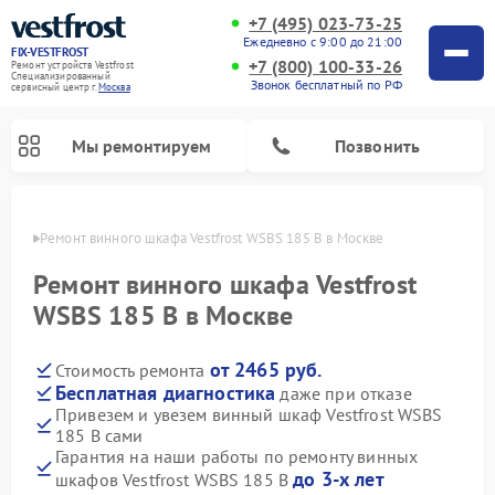
+7 (495) 023-73-25
Ежедневно с 9:00 до 21:00
FIX-VESTFROST
+7 (800) 100-33-26
Ремонт устройств Vestfrost
Специализированный
Звонок бесплатный по РФ
cервисный центр г.
Москва
Мы ремонтируем
Позвонить
оскве
Ремонт винного шкафа Vestfrost WSBS 185 B в Москве
Ремонт винного шкафа Vestfrost
WSBS 185 B в Москве
от 2465 руб.
Стоимость ремонта
Бесплатная диагностика
даже при отказе
Привезем и увезем винный шкаф Vestfrost WSBS
185 B сами
Ремонт холодильников Vestfrost
Ремонт стиральных машин Vestfrost
Ремонт духовых шкафов Vestfrost
Ремонт водонагревателей Vestfrost
Ремонт морозильных камер Vestfrost
Ремонт посудомоечных машин Vestfrost
Ремонт варочных панелей Vestfrost
Ремонт сушильных машин Vestfrost
Гарантия на наши работы по ремонту винных
до 3-х лет
шкафов Vestfrost WSBS 185 B