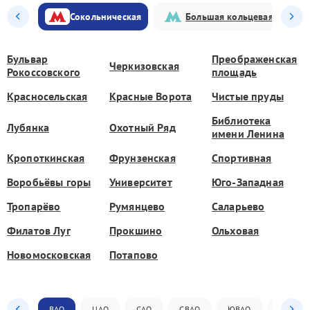
Сокольническая
Большая кольцевая
Бульвар
Преображенская
Черкизовская
Рокоссовского
площадь
Красносельская
Красные Ворота
Чистые пруды
Библиотека
Лубянка
Охотный Ряд
имени Ленина
Кропоткинская
Фрунзенская
Спортивная
Воробьёвы горы
Университет
Юго-Западная
Тропарёво
Румянцево
Саларьево
Филатов Луг
Прокшино
Ольховая
Новомосковская
Потапово
ВАО
ЦАО
САО
СВАО
ЮВАО
ЮАО