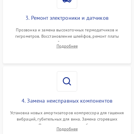
3. Ремонт электроники и датчиков
Прозвонка и замена высокоточных термодатчиков и
гигрометров. Восстановление шлейфов, ремонт платы
управления, отвечающей за поддержание микроклимата.
Подробнее
Проверка систем защиты от УФ-излучения и подсветки.
4. Замена неисправных компонентов
Установка новых амортизаторов компрессора для гашения
вибраций, губительных для вина. Замена сгоревших
элементов Пельтье, вентиляторов обдува, угольных
Подробнее
фильтров или поврежденных уплотнителей дверцы.