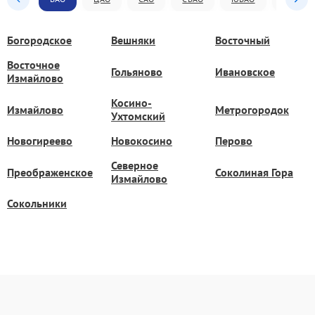
Богородское
Вешняки
Восточный
Восточное
Гольяново
Ивановское
Измайлово
Косино-
Измайлово
Метрогородок
Ухтомский
Новогиреево
Новокосино
Перово
Северное
Преображенское
Соколиная Гора
Измайлово
Сокольники