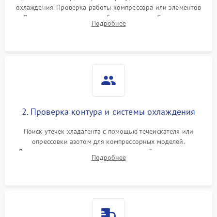
охлаждения. Проверка работы компрессора или элементов
Пельтье, оценка уровня вибрации и шума. Считывание
Подробнее
ошибок с модуля управления.
2. Проверка контура и системы охлаждения
Поиск утечек хладагента с помощью течеискателя или
опрессовки азотом для компрессорных моделей.
Диагностика термоэлектрических модулей, радиаторов и
Подробнее
кулеров на предмет перегрева или выхода из строя.