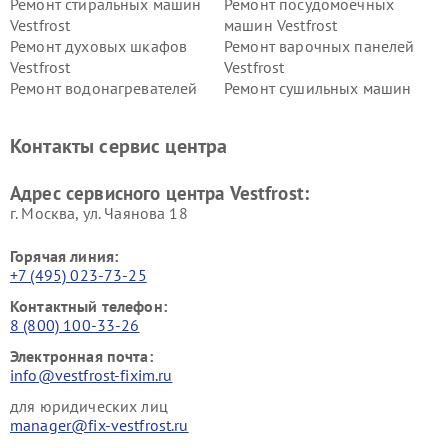
Ремонт стиральных машин
Ремонт посудомоечных
Vestfrost
машин Vestfrost
Ремонт духовых шкафов
Ремонт варочных панелей
Vestfrost
Vestfrost
Ремонт водонагревателей
Ремонт сушильных машин
Vestfrost
Vestfrost
Ремонт винных шкафов
Ремонт вытяжек Vestfrost
Контакты сервис центра
Vestfrost
Ремонт пылесосов Vestfrost
Адрес сервисного центра Vestfrost:
г. Москва, ул. Чаянова 18
Горячая линия:
+7 (495) 023-73-25
Контактный телефон:
8 (800) 100-33-26
Электронная почта:
info@vestfrost-fixim.ru
для юридических лиц
manager@fix-vestfrost.ru