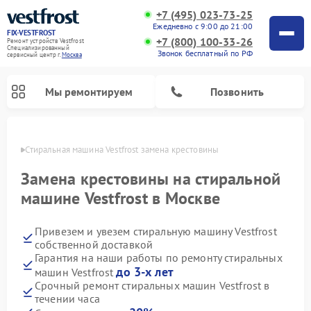
+7 (495) 023-73-25
Ежедневно с 9:00 до 21:00
FIX-VESTFROST
+7 (800) 100-33-26
Ремонт устройств Vestfrost
Специализированный
Звонок бесплатный по РФ
cервисный центр г.
Москва
Мы ремонтируем
Позвонить
оскве
Стиральная машина Vestfrost замена крестовины
Замена крестовины на стиральной
машине Vestfrost в Москве
Привезем и увезем стиральную машину Vestfrost
собственной доставкой
Гарантия на наши работы по ремонту стиральных
до 3-х лет
машин Vestfrost
Ремонт холодильников Vestfrost
Ремонт посудомоечных машин Vestfrost
Ремонт варочных панелей Vestfrost
Ремонт сушильных машин Vestfrost
Ремонт морозильных камер Vestfrost
Ремонт духовых шкафов Vestfrost
Ремонт водонагревателей Vestfrost
Ремонт винных шкафов Vestfrost
Срочный ремонт стиральных машин Vestfrost в
течении часа