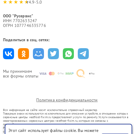
4.9-5.0
ООО "Русервис"
ИНН 7702633247
ОГРН 1077746335776
Поделиться в соц. сетях:
Мы принимаем
все формы оплаты
Политика конфиденциальности
Вся информация на сайте носит исключительно справочный характер.
Товарные знаки используются исключительно для описания устройств, в отношении которых
сервисные центры vestfrost-fixim.ru предоставляют услуги по ремонту. Услуги оказываются в
неавторизованных сервисных центрах vestfrost-fixim.ru, которые не связаны с
правообладателями товарных знаков или их официальными представителями.
Ремонт осуществляется для устройств, уже введенных в гражданский оборот в соответствии
Этот сайт использует файлы cookie. Вы можете
со статьей 1487 ГК РФ.