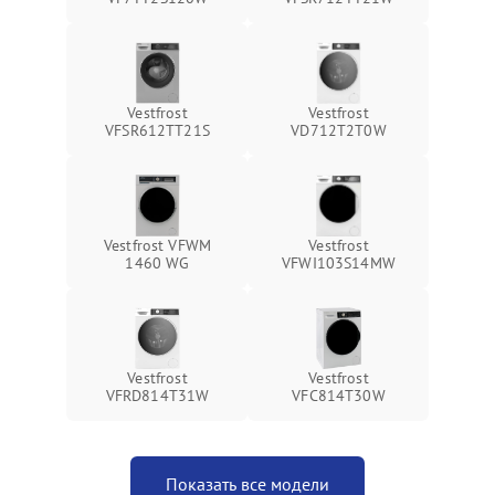
Vestfrost
Vestfrost
VFSR612TT21S
VD712T2T0W
Vestfrost VFWM
Vestfrost
1460 WG
VFWI103S14MW
Vestfrost
Vestfrost
VFRD814T31W
VFC814T30W
Показать все модели