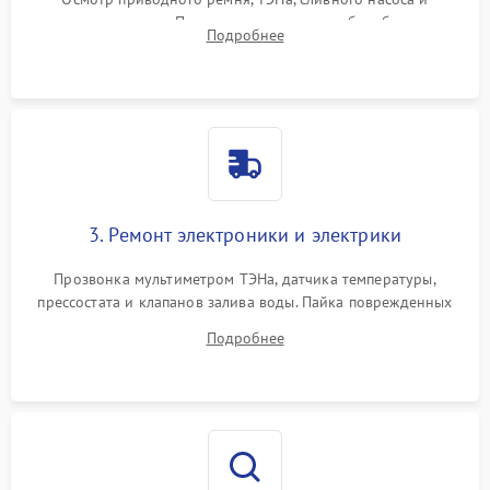
амортизаторов. Проверка подшипников барабана и
Подробнее
крестовины на износ, а манжеты люка на разрывы.
3. Ремонт электроники и электрики
Прозвонка мультиметром ТЭНа, датчика температуры,
прессостата и клапанов залива воды. Пайка поврежденных
дорожек или замена симисторов на плате управления.
Подробнее
Восстановление целостности проводки и контактов.