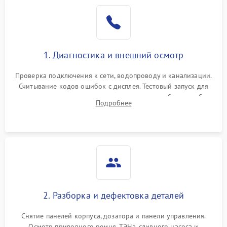
1. Диагностика и внешний осмотр
Проверка подключения к сети, водопроводу и канализации.
Считывание кодов ошибок с дисплея. Тестовый запуск для
выявления посторонних шумов, протечек или сбоев в работе
Подробнее
электронного модуля управления.
2. Разборка и дефектовка деталей
Снятие панелей корпуса, дозатора и панели управления.
Осмотр приводного ремня, ТЭНа, сливного насоса и