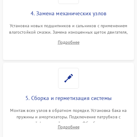
4. Замена механических узлов
Установка новых подшипников и сальников с применением
влагостойкой смазки. Замена изношенных щеток двигателя,
порванного ремня привода, неисправного сливного насоса
Подробнее
или поврежденной резиновой манжеты.
5. Сборка и герметизация системы
Монтаж всех узлов в обратном порядке. Установка бака на
пружины и амортизаторы. Подключение патрубков с
надежной фиксацией хомутами. Обработка стыков
Подробнее
герметиком для предотвращения возможных протечек воды.