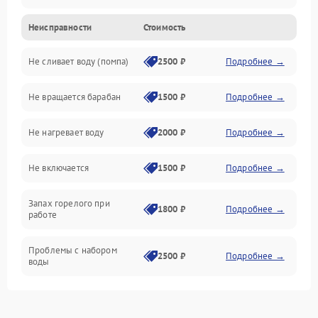
Неисправности
Стоимость
Электропитание
Не сливает воду (помпа)
2500 ₽
Подробнее →
Водоснабжение
Не вращается барабан
1500 ₽
Подробнее →
Слив
Не нагревает воду
2000 ₽
Подробнее →
Программное обеспечение
Не включается
1500 ₽
Подробнее →
Запах горелого при
1800 ₽
Подробнее →
работе
Проблемы с набором
2500 ₽
Подробнее →
воды
Замена ТЭНа
2200 ₽
Подробнее →