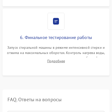
6. Финальное тестирование работы
Запуск стиральной машины в режиме интенсивной стирки и
отжима на максимальных оборотах. Контроль нагрева воды,
корректности слива, отсутствия излишних вибраций,
Подробнее
посторонних стуков и протечек под корпусом.
FAQ. Ответы на вопросы