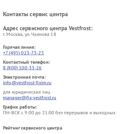
Vestfrost
Vestfrost
Ремонт винных шкафов
Ремонт вытяжек Vestfrost
Контакты сервис центра
Vestfrost
Ремонт пылесосов Vestfrost
Адрес сервисного центра Vestfrost:
г. Москва, ул. Чаянова 18
Горячая линия:
+7 (495) 023-73-25
Контактный телефон:
8 (800) 100-33-26
Электронная почта:
info@vestfrost-fixim.ru
для юридических лиц
manager@fix-vestfrost.ru
График работы:
ПН-ВСК с 9:00 до 21:00 без перерывов и выходных
Рейтинг сервисного центра