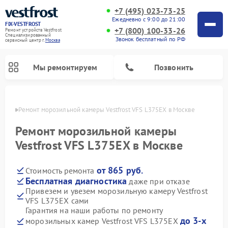
+7 (495) 023-73-25
Ежедневно с 9:00 до 21:00
FIX-VESTFROST
+7 (800) 100-33-26
Ремонт устройств Vestfrost
Специализированный
Звонок бесплатный по РФ
cервисный центр г.
Москва
Мы ремонтируем
Позвонить
оскве
Ремонт морозильной камеры Vestfrost VFS L375EX в Москве
Ремонт морозильной камеры
Vestfrost VFS L375EX в Москве
от 865 руб.
Стоимость ремонта
Бесплатная диагностика
даже при отказе
Привезем и увезем морозильную камеру Vestfrost
VFS L375EX сами
Ремонт холодильников Vestfrost
Ремонт посудомоечных машин Vestfrost
Ремонт варочных панелей Vestfrost
Ремонт сушильных машин Vestfrost
Ремонт стиральных машин Vestfrost
Ремонт духовых шкафов Vestfrost
Ремонт водонагревателей Vestfrost
Ремонт винных шкафов Vestfrost
Гарантия на наши работы по ремонту
до 3-х
морозильных камер Vestfrost VFS L375EX