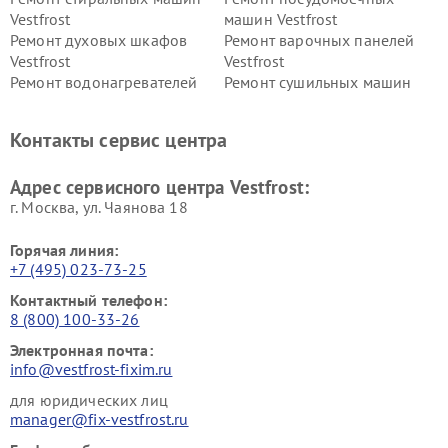
Vestfrost
машин Vestfrost
Ремонт духовых шкафов
Ремонт варочных панелей
Vestfrost
Vestfrost
Ремонт водонагревателей
Ремонт сушильных машин
Vestfrost
Vestfrost
Ремонт винных шкафов
Ремонт вытяжек Vestfrost
Контакты сервис центра
Vestfrost
Ремонт пылесосов Vestfrost
Адрес сервисного центра Vestfrost:
г. Москва, ул. Чаянова 18
Горячая линия:
+7 (495) 023-73-25
Контактный телефон:
8 (800) 100-33-26
Электронная почта:
info@vestfrost-fixim.ru
для юридических лиц
manager@fix-vestfrost.ru