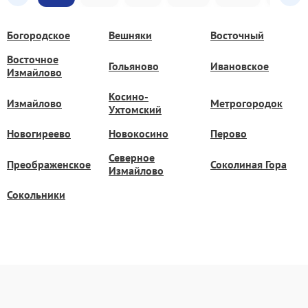
Богородское
Вешняки
Восточный
Восточное
Гольяново
Ивановское
Измайлово
Косино-
Измайлово
Метрогородок
Ухтомский
Новогиреево
Новокосино
Перово
Северное
Преображенское
Соколиная Гора
Измайлово
Сокольники