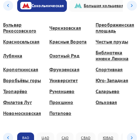
Сокольническая
Большая кольцевая
Бульвар
Преображенская
Черкизовская
Рокоссовского
площадь
Красносельская
Красные Ворота
Чистые пруды
Библиотека
Лубянка
Охотный Ряд
имени Ленина
Кропоткинская
Фрунзенская
Спортивная
Воробьёвы горы
Университет
Юго-Западная
Тропарёво
Румянцево
Саларьево
Филатов Луг
Прокшино
Ольховая
Новомосковская
Потапово
ВАО
ЦАО
САО
СВАО
ЮВАО
ЮАО