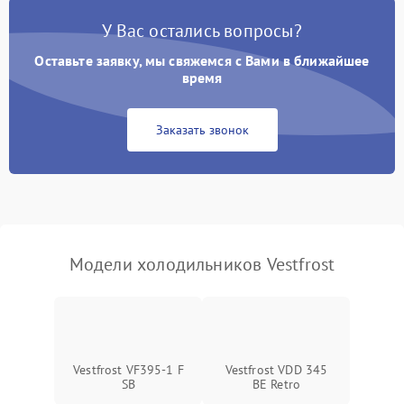
Поломка системы No Frost
2600 ₽
Подробнее →
У Вас остались вопросы?
Оставьте заявку, мы свяжемся с Вами в ближайшее
Образование конденсата
1800 ₽
Подробнее →
на стенках
время
Сбой в работе инвертора
2100 ₽
Подробнее →
Заказать звонок
Запах горелого при
2000 ₽
Подробнее →
работе
Не включается
1000 ₽
Подробнее →
холодильник
Модели холодильников Vestfrost
Проблемы с системой
автоматической
1800 ₽
Подробнее →
разморозки
Vestfrost VF395-1 F
Vestfrost VDD 345
SB
BE Retro