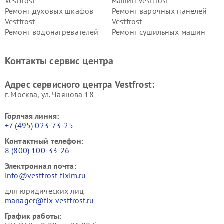
Vestfrost
машин Vestfrost
Ремонт духовых шкафов
Ремонт варочных панелей
Vestfrost
Vestfrost
Ремонт водонагревателей
Ремонт сушильных машин
Vestfrost
Vestfrost
Ремонт винных шкафов
Ремонт вытяжек Vestfrost
Контакты сервис центра
Vestfrost
Ремонт пылесосов Vestfrost
Адрес сервисного центра Vestfrost:
г. Москва, ул. Чаянова 18
Горячая линия:
+7 (495) 023-73-25
Контактный телефон:
8 (800) 100-33-26
Электронная почта:
info@vestfrost-fixim.ru
для юридических лиц
manager@fix-vestfrost.ru
График работы: