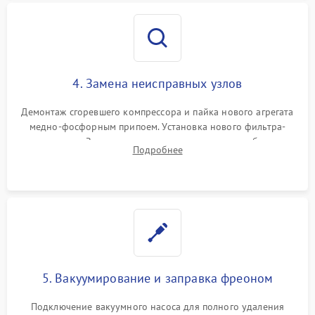
4. Замена неисправных узлов
Демонтаж сгоревшего компрессора и пайка нового агрегата
медно-фосфорным припоем. Установка нового фильтра-
осушителя. Замена изношенных вентиляторов обдува,
Подробнее
сломанных заслонок или поврежденных дверных петель.
5. Вакуумирование и заправка фреоном
Подключение вакуумного насоса для полного удаления