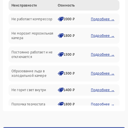
Неисправности
Стоимость
Механика
Не работает компрессор
2000 ₽
Подробнее →
Электропитание
Не морозит морозильная
Дренаж
1800 ₽
Подробнее →
камера
Оттайка
Постоянно работает и не
1500 ₽
Подробнее →
отключается
Программное обеспечение
Образование льда в
1500 ₽
Подробнее →
холодильной камере
Не горит свет внутри
1400 ₽
Подробнее →
Поломка термостата
1800 ₽
Подробнее →
Не работает вентилятор
1800 ₽
Подробнее →