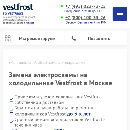
+7 (495) 023-73-25
Ежедневно с 9:00 до 21:00
FIX-VESTFROST
+7 (800) 100-33-26
Ремонт устройств Vestfrost
Специализированный
Звонок бесплатный по РФ
cервисный центр г.
Москва
Мы ремонтируем
Позвонить
оскве
Холодильник Vestfrost замена электросхемы
Замена электросхемы на
холодильнике Vestfrost в Москве
Привезем и увезем холодильник Vestfrost
собственной доставкой
Гарантия на наши работы по ремонту
до 3-х лет
холодильников Vestfrost
Ремонт морозильных камер Vestfrost
Ремонт посудомоечных машин Vestfrost
Ремонт варочных панелей Vestfrost
Ремонт сушильных машин Vestfrost
Ремонт стиральных машин Vestfrost
Ремонт духовых шкафов Vestfrost
Ремонт водонагревателей Vestfrost
Ремонт винных шкафов Vestfrost
Срочный ремонт холодильников Vestfrost в
течении часа