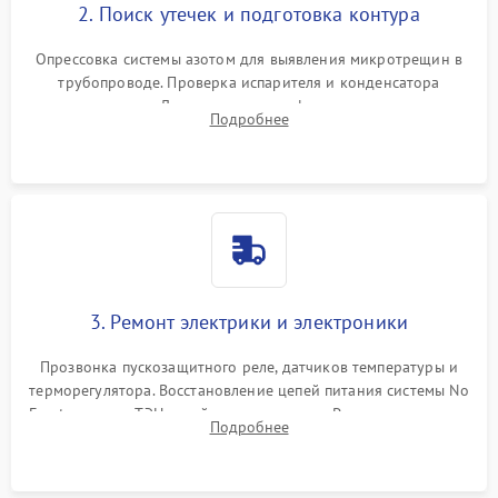
2. Поиск утечек и подготовка контура
Опрессовка системы азотом для выявления микротрещин в
трубопроводе. Проверка испарителя и конденсатора
течеискателем. Демонтаж старого фильтра-осушителя и
Подробнее
продувка капиллярной трубки для устранения засоров.
3. Ремонт электрики и электроники
Прозвонка пускозащитного реле, датчиков температуры и
терморегулятора. Восстановление цепей питания системы No
Frost, включая ТЭН оттайки и вентилятор. Ремонт или замена
Подробнее
платы управления при сбоях алгоритмов.