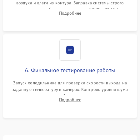
воздуха и влаги из контура. Заправка системы строго
дозированным объемом хладагента (R600a, R134a) по
Подробнее
электронным весам. Контроль рабочего давления в системе.
6. Финальное тестирование работы
Запуск холодильника для проверки скорости выхода на
заданную температуру в камерах. Контроль уровня шума
компрессора, отсутствия обмерзания стенок и корректного
Подробнее
срабатывания системы автоматической оттайки.