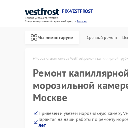
FIX-VESTFROST
Ремонт устройств Vestfrost
Специализированный cервисный центр г.
Москва
Мы ремонтируем
Срочный ремонт
Це
 Vestfrost в Москве
Морозильная камера Vestfrost ремонт капиллярной труб
Ремонт капиллярной
морозильной камере 
Москве
Привезем и увезем морозильную камеру Ves
Гарантия на наши работы по ремонту мороз
лет
Ремонт холодильников Vestfrost
Ремонт стиральных машин Vestfrost
Ремонт посудомоечных машин Vestfrost
Ремонт духовых шкафов Vestfrost
Ремонт варочных панелей Vestfrost
Ремонт водонагревателей Vestfrost
Ремонт сушильных машин Vestfrost
Ремонт винных шкафов Vestfrost