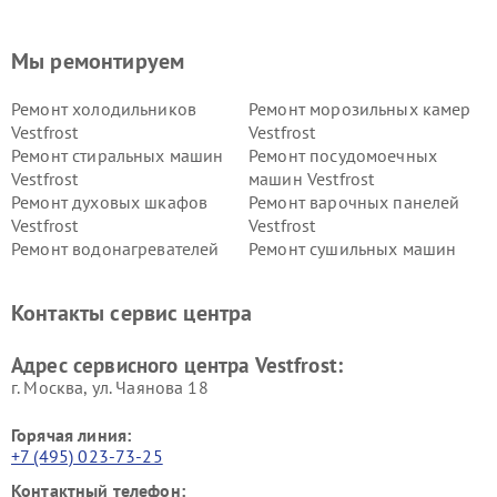
Мы ремонтируем
Ремонт холодильников
Ремонт морозильных камер
Vestfrost
Vestfrost
Ремонт стиральных машин
Ремонт посудомоечных
Vestfrost
машин Vestfrost
Ремонт духовых шкафов
Ремонт варочных панелей
Vestfrost
Vestfrost
Ремонт водонагревателей
Ремонт сушильных машин
Vestfrost
Vestfrost
Ремонт винных шкафов
Ремонт вытяжек Vestfrost
Контакты сервис центра
Vestfrost
Ремонт пылесосов Vestfrost
Адрес сервисного центра Vestfrost:
г. Москва, ул. Чаянова 18
Горячая линия:
+7 (495) 023-73-25
Контактный телефон: