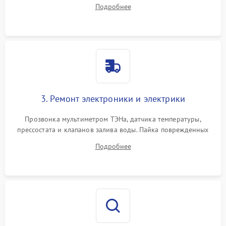
амортизаторов. Проверка подшипников барабана и
Подробнее
крестовины на износ, а манжеты люка на разрывы.
3. Ремонт электроники и электрики
Прозвонка мультиметром ТЭНа, датчика температуры,
прессостата и клапанов залива воды. Пайка поврежденных
дорожек или замена симисторов на плате управления.
Подробнее
Восстановление целостности проводки и контактов.