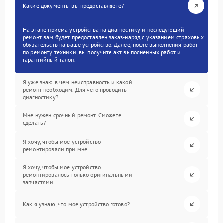
Какие документы вы предоставляете?
На этапе приема устройства на диагностику и последующий
ремонт вам будет предоставлен заказ-наряд с указанием страховых
обязательств на ваше устройство. Далее, после выполнения работ
по ремонту техники, вы получите акт выполненных работ и
гарантийный талон.
Я уже знаю в чем неисправность и какой
ремонт необходим. Для чего проводить
диагностику?
Мне нужен срочный ремонт. Сможете
сделать?
Я хочу, чтобы мое устройство
ремонтировали при мне.
Я хочу, чтобы мое устройство
ремонтировалось только оригинальными
запчастями.
Как я узнаю, что мое устройство готово?