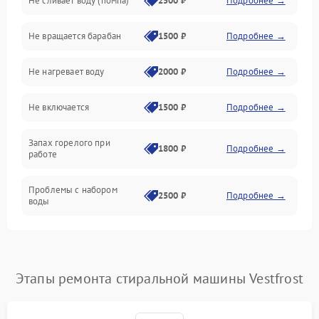
Не сливает воду (помпа)
2500 ₽
Подробнее →
Водоснабжение
Не вращается барабан
1500 ₽
Подробнее →
Слив
Не нагревает воду
2000 ₽
Подробнее →
Программное обеспечение
Не включается
1500 ₽
Подробнее →
Запах горелого при
1800 ₽
Подробнее →
работе
Проблемы с набором
2500 ₽
Подробнее →
воды
Замена ТЭНа
2200 ₽
Подробнее →
Замена платы управления
2200 ₽
Подробнее →
Этапы ремонта стиральной машины Vestfrost