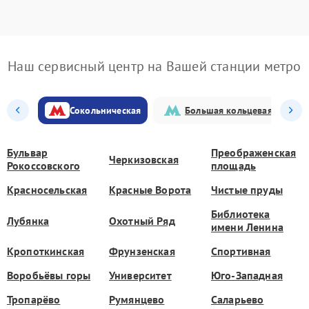
Наш сервисный центр на Вашей станции метро
Сокольническая
Большая кольцевая
Бульвар
Преображенская
Черкизовская
Рокоссовского
площадь
Красносельская
Красные Ворота
Чистые пруды
Библиотека
Лубянка
Охотный Ряд
имени Ленина
Кропоткинская
Фрунзенская
Спортивная
Воробьёвы горы
Университет
Юго-Западная
Тропарёво
Румянцево
Саларьево