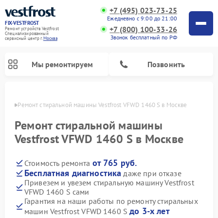
+7 (495) 023-73-25
Ежедневно с 9:00 до 21:00
FIX-VESTFROST
+7 (800) 100-33-26
Ремонт устройств Vestfrost
Специализированный
Звонок бесплатный по РФ
cервисный центр г.
Москва
Мы ремонтируем
Позвонить
оскве
Ремонт стиральной машины Vestfrost VFWD 1460 S в Москве
Ремонт стиральной машины
Vestfrost VFWD 1460 S в Москве
от 765 руб.
Стоимость ремонта
Бесплатная диагностика
даже при отказе
Привезем и увезем стиральную машину Vestfrost
VFWD 1460 S сами
Ремонт холодильников Vestfrost
Ремонт посудомоечных машин Vestfrost
Ремонт варочных панелей Vestfrost
Ремонт сушильных машин Vestfrost
Ремонт морозильных камер Vestfrost
Ремонт духовых шкафов Vestfrost
Ремонт водонагревателей Vestfrost
Ремонт винных шкафов Vestfrost
Гарантия на наши работы по ремонту стиральных
до 3-х лет
машин Vestfrost VFWD 1460 S