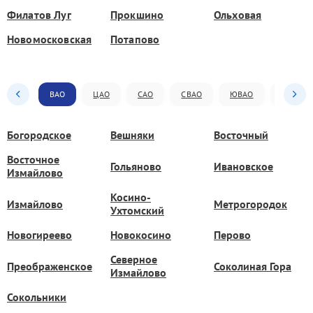
Филатов Луг
Прокшино
Ольховая
Новомосковская
Потапово
ВАО
ЦАО
САО
СВАО
ЮВАО
ЮАО
Богородское
Вешняки
Восточный
Восточное
Гольяново
Ивановское
Измайлово
Косино-
Измайлово
Метрогородок
Ухтомский
Новогиреево
Новокосино
Перово
Северное
Преображенское
Соколиная Гора
Измайлово
Сокольники