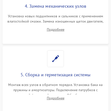
4. Замена механических узлов
Установка новых подшипников и сальников с применением
влагостойкой смазки. Замена изношенных щеток двигателя,
порванного ремня привода, неисправного сливного насоса
Подробнее
или поврежденной резиновой манжеты.
5. Сборка и герметизация системы
Монтаж всех узлов в обратном порядке. Установка бака на
пружины и амортизаторы. Подключение патрубков с
надежной фиксацией хомутами. Обработка стыков
Подробнее
герметиком для предотвращения возможных протечек воды.