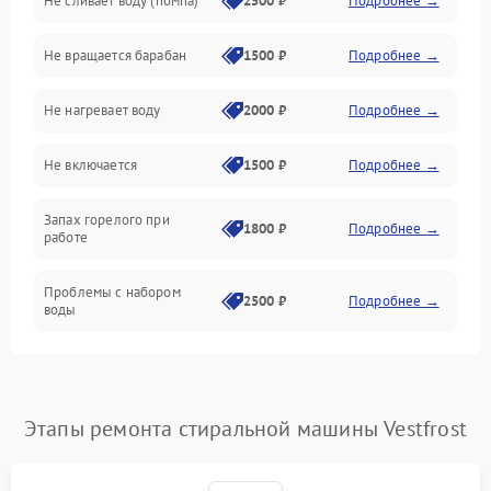
Не сливает воду (помпа)
2500 ₽
Подробнее →
Водоснабжение
Не вращается барабан
1500 ₽
Подробнее →
Слив
Не нагревает воду
2000 ₽
Подробнее →
Программное обеспечение
Не включается
1500 ₽
Подробнее →
Запах горелого при
1800 ₽
Подробнее →
работе
Проблемы с набором
2500 ₽
Подробнее →
воды
Замена ТЭНа
2200 ₽
Подробнее →
Замена платы управления
2200 ₽
Подробнее →
Этапы ремонта стиральной машины Vestfrost