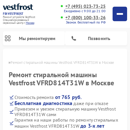
+7 (495) 023-73-25
Ежедневно с 9:00 до 21:00
FIX-VESTFROST
+7 (800) 100-33-26
Ремонт устройств Vestfrost
Специализированный
Звонок бесплатный по РФ
cервисный центр г.
Москва
Мы ремонтируем
Позвонить
оскве
Ремонт стиральной машины Vestfrost VFRD814T31W в Москве
Ремонт стиральной машины
Vestfrost VFRD814T31W в Москве
от 765 руб.
Стоимость ремонта
Бесплатная диагностика
даже при отказе
Привезем и увезем стиральную машину Vestfrost
VFRD814T31W сами
Ремонт холодильников Vestfrost
Ремонт посудомоечных машин Vestfrost
Ремонт варочных панелей Vestfrost
Ремонт сушильных машин Vestfrost
Ремонт морозильных камер Vestfrost
Ремонт духовых шкафов Vestfrost
Ремонт водонагревателей Vestfrost
Ремонт винных шкафов Vestfrost
Гарантия на наши работы по ремонту стиральных
до 3-х лет
машин Vestfrost VFRD814T31W