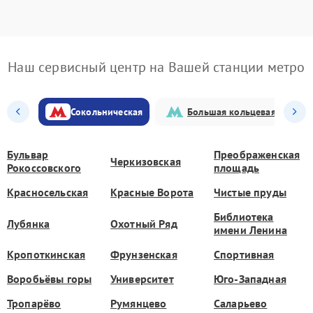
Наш сервисный центр на Вашей станции метро
Сокольническая
Большая кольцевая
Бульвар
Преображенская
Черкизовская
Рокоссовского
площадь
Красносельская
Красные Ворота
Чистые пруды
Библиотека
Лубянка
Охотный Ряд
имени Ленина
Кропоткинская
Фрунзенская
Спортивная
Воробьёвы горы
Университет
Юго-Западная
Тропарёво
Румянцево
Саларьево