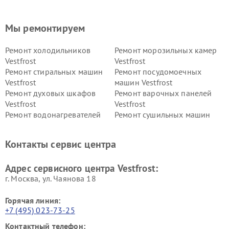
Мы ремонтируем
Ремонт холодильников
Ремонт морозильных камер
Vestfrost
Vestfrost
Ремонт стиральных машин
Ремонт посудомоечных
Vestfrost
машин Vestfrost
Ремонт духовых шкафов
Ремонт варочных панелей
Vestfrost
Vestfrost
Ремонт водонагревателей
Ремонт сушильных машин
Vestfrost
Vestfrost
Ремонт винных шкафов
Ремонт вытяжек Vestfrost
Контакты сервис центра
Vestfrost
Ремонт пылесосов Vestfrost
Адрес сервисного центра Vestfrost:
г. Москва, ул. Чаянова 18
Горячая линия:
+7 (495) 023-73-25
Контактный телефон: