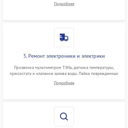
амортизаторов. Проверка подшипников барабана и
Подробнее
крестовины на износ, а манжеты люка на разрывы.
3. Ремонт электроники и электрики
Прозвонка мультиметром ТЭНа, датчика температуры,
прессостата и клапанов залива воды. Пайка поврежденных
дорожек или замена симисторов на плате управления.
Подробнее
Восстановление целостности проводки и контактов.