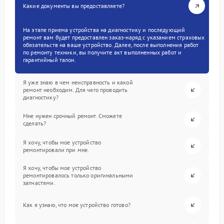
Какие документы вы предоставляете?
На этапе приема устройства на диагностику и последующий
ремонт вам будет предоставлен заказ-наряд с указанием страховых
обязательств на ваше устройство. Далее, после выполнения работ
по ремонту техники, вы получите акт выполненных работ и
гарантийный талон.
Я уже знаю в чем неисправность и какой
ремонт необходим. Для чего проводить
диагностику?
Мне нужен срочный ремонт. Сможете
сделать?
Я хочу, чтобы мое устройство
ремонтировали при мне.
Я хочу, чтобы мое устройство
ремонтировалось только оригинальными
запчастями.
Как я узнаю, что мое устройство готово?