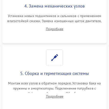
4. Замена механических узлов
Установка новых подшипников и сальников с применением
влагостойкой смазки. Замена изношенных щеток двигателя,
порванного ремня привода, неисправного сливного насоса
Подробнее
или поврежденной резиновой манжеты.
5. Сборка и герметизация системы
Монтаж всех узлов в обратном порядке. Установка бака на
пружины и амортизаторы. Подключение патрубков с
надежной фиксацией хомутами. Обработка стыков
Подробнее
герметиком для предотвращения возможных протечек воды.