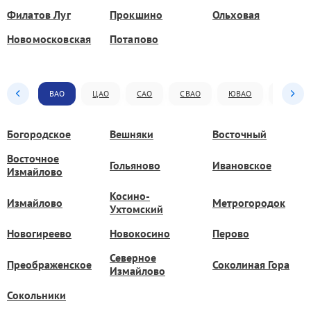
Филатов Луг
Прокшино
Ольховая
Новомосковская
Потапово
ВАО
ЦАО
САО
СВАО
ЮВАО
ЮАО
Богородское
Вешняки
Восточный
Восточное
Гольяново
Ивановское
Измайлово
Косино-
Измайлово
Метрогородок
Ухтомский
Новогиреево
Новокосино
Перово
Северное
Преображенское
Соколиная Гора
Измайлово
Сокольники