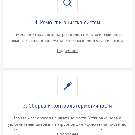
4. Ремонт и очистка систем
Замена неисправного нагревателя, помпы или заливного
шланга с аквастопом. Устранение засоров в улитке насоса,
патрубках и фильтрах. Компонентный ремонт платы
Подробнее
управления, восстановление поврежденной проводки.
5. Сборка и контроль герметичности
Монтаж всех узлов на штатные места. Установка новых
уплотнителей дверцы и патрубков для исключения протечек.
Надежная фиксация хомутов гидравлической системы,
Подробнее