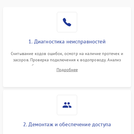
Не работает сушилка
2100 ₽
Подробнее →
Сбои в работе таймера
1700 ₽
Подробнее →
Проблемы с
2100 ₽
Подробнее →
1. Диагностика неисправностей
циркуляционным насосом
Считывание кодов ошибок, осмотр на наличие протечек и
засоров. Проверка подключения к водопроводу. Анализ
жалоб на отсутствие слива, нагрева, вращения
Подробнее
разбрызгивателей или срабатывание системы защиты
аквастоп.
2. Демонтаж и обеспечение доступа