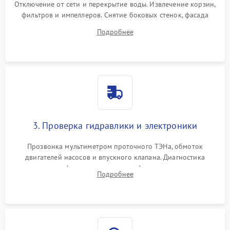
Отключение от сети и перекрытие воды. Извлечение корзин,
фильтров и импеллеров. Снятие боковых стенок, фасада
дверцы или нижнего поддона для прямого доступа к
Подробнее
циркуляционному насосу, ТЭНу и сливной помпе.
3. Проверка гидравлики и электроники
Прозвонка мультиметром проточного ТЭНа, обмоток
двигателей насосов и впускного клапана. Диагностика
прессостата (датчика уровня воды), датчика мутности,
Подробнее
концевика дверцы и электронного модуля управления.