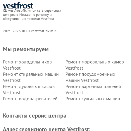
СЦ vestfrost-fixim.ru - сеть сервисных
центров в Москве по ремонту и
обслуживанию техники Vestfrost
2021-2026 © СЦ vestfrost-fixim.ru
Мы ремонтируем
Ремонт холодильников
Ремонт морозильных камер
Vestfrost
Vestfrost
Ремонт стиральных машин
Ремонт посудомоечных
Vestfrost
машин Vestfrost
Ремонт духовых шкафов
Ремонт варочных панелей
Vestfrost
Vestfrost
Ремонт водонагревателей
Ремонт сушильных машин
Vestfrost
Vestfrost
Ремонт винных шкафов
Ремонт вытяжек Vestfrost
Контакты сервис центра
Vestfrost
Ремонт пылесосов Vestfrost
Адрес сервисного центра Vestfrost: