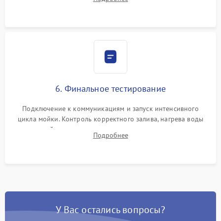
сборка корпуса и установка датчика поплавка.
6. Финальное тестирование
Подключение к коммуникациям и запуск интенсивного
цикла мойки. Контроль корректного залива, нагрева воды
до нужной температуры, отсутствия посторонних шумов,
Подробнее
штатного слива и абсолютной сухости в поддоне.
У Вас остались вопросы?