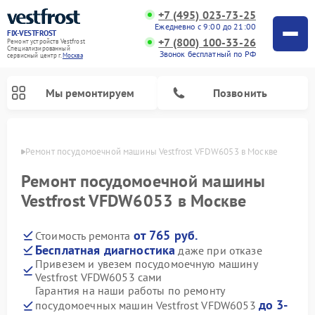
+7 (495) 023-73-25
Ежедневно с 9:00 до 21:00
FIX-VESTFROST
+7 (800) 100-33-26
Ремонт устройств Vestfrost
Специализированный
Звонок бесплатный по РФ
cервисный центр г.
Москва
Мы ремонтируем
Позвонить
оскве
Ремонт посудомоечной машины Vestfrost VFDW6053 в Москве
Ремонт посудомоечной машины
Vestfrost VFDW6053 в Москве
от 765 руб.
Стоимость ремонта
Бесплатная диагностика
даже при отказе
Привезем и увезем посудомоечную машину
Vestfrost VFDW6053 сами
Ремонт холодильников Vestfrost
Ремонт стиральных машин Vestfrost
Ремонт варочных панелей Vestfrost
Ремонт сушильных машин Vestfrost
Ремонт морозильных камер Vestfrost
Ремонт духовых шкафов Vestfrost
Ремонт водонагревателей Vestfrost
Ремонт винных шкафов Vestfrost
Гарантия на наши работы по ремонту
до 3-
посудомоечных машин Vestfrost VFDW6053