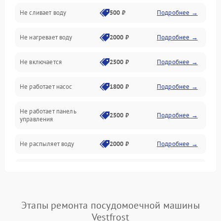
Не сливает воду
500 ₽
Подробнее →
Электропитание
Не нагревает воду
2000 ₽
Подробнее →
Датчики
Не включается
2500 ₽
Подробнее →
Нагрев
Не работает насос
1800 ₽
Подробнее →
Вода
Не работает панель
Гигиена
2500 ₽
Подробнее →
управления
Программное обеспечение
Не распыляет воду
2000 ₽
Подробнее →
Не запускается цикл
1800 ₽
Подробнее →
стирки
Проблемы с набором
Этапы ремонта посудомоечной машины
1800 ₽
Подробнее →
воды
Vestfrost