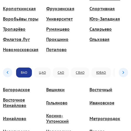
Кропоткинская
Фрунзенская
Спортивная
Воробьёвы горы
Университет
Юго-Западная
Тропарёво
Румянцево
Саларьево
Филатов Луг
Прокшино
Ольховая
Новомосковская
Потапово
ВАО
ЦАО
САО
СВАО
ЮВАО
ЮАО
Богородское
Вешняки
Восточный
Восточное
Гольяново
Ивановское
Измайлово
Косино-
Измайлово
Метрогородок
Ухтомский