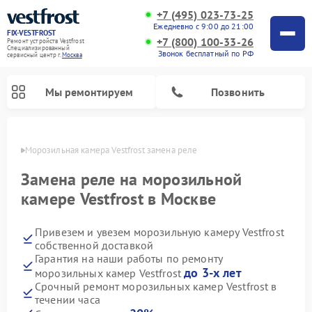
+7 (495) 023-73-25
Ежедневно с 9:00 до 21:00
FIX-VESTFROST
+7 (800) 100-33-26
Ремонт устройств Vestfrost
Специализированный
Звонок бесплатный по РФ
cервисный центр г.
Москва
Мы ремонтируем
Позвонить
оскве
Морозильная камера Vestfrost замена реле
Замена реле на морозильной
камере Vestfrost в Москве
Привезем и увезем морозильную камеру Vestfrost
собственной доставкой
Гарантия на наши работы по ремонту
до 3-х лет
морозильных камер Vestfrost
Ремонт холодильников Vestfrost
Ремонт посудомоечных машин Vestfrost
Ремонт варочных панелей Vestfrost
Ремонт сушильных машин Vestfrost
Ремонт стиральных машин Vestfrost
Ремонт духовых шкафов Vestfrost
Ремонт водонагревателей Vestfrost
Ремонт винных шкафов Vestfrost
Срочный ремонт морозильных камер Vestfrost в
течении часа