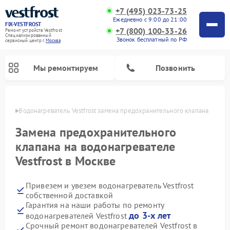
+7 (495) 023-73-25
Ежедневно с 9:00 до 21:00
FIX-VESTFROST
+7 (800) 100-33-26
Ремонт устройств Vestfrost
Специализированный
Звонок бесплатный по РФ
cервисный центр г.
Москва
Мы ремонтируем
Позвонить
оскве
Водонагреватель Vestfrost замена предохранительного клапана
Замена предохранительного
клапана на водонагревателе
Vestfrost в Москве
Привезем и увезем водонагреватель Vestfrost
собственной доставкой
Гарантия на наши работы по ремонту
Ремонт холодильников Vestfrost
Ремонт стиральных машин Vestfrost
Ремонт духовых шкафов Vestfrost
Ремонт сушильных машин Vestfrost
Ремонт морозильных камер Vestfrost
Ремонт посудомоечных машин Vestfrost
Ремонт варочных панелей Vestfrost
Ремонт винных шкафов Vestfrost
до 3-х лет
водонагревателей Vestfrost
Срочный ремонт водонагревателей Vestfrost в