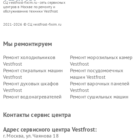
СЦ vestfrost-fixim.ru - сеть сервисных
центров в Москве по ремонту и
обслуживанию техники Vestfrost
2021-2026 © СЦ vestfrost-fixim.ru
Мы ремонтируем
Ремонт холодильников
Ремонт морозильных камер
Vestfrost
Vestfrost
Ремонт стиральных машин
Ремонт посудомоечных
Vestfrost
машин Vestfrost
Ремонт духовых шкафов
Ремонт варочных панелей
Vestfrost
Vestfrost
Ремонт водонагревателей
Ремонт сушильных машин
Vestfrost
Vestfrost
Ремонт винных шкафов
Ремонт вытяжек Vestfrost
Контакты сервис центра
Vestfrost
Ремонт пылесосов Vestfrost
Адрес сервисного центра Vestfrost:
г. Москва, ул. Чаянова 18