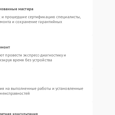
рованные мастера
st и прошедшие сертификацию специалисты,
емонта и сохранение гарантийных
емонт
т провести экспресс-диагностику и
зируя время без устройства
тия на выполненные работы и установленные
 неисправностей
латная консультация