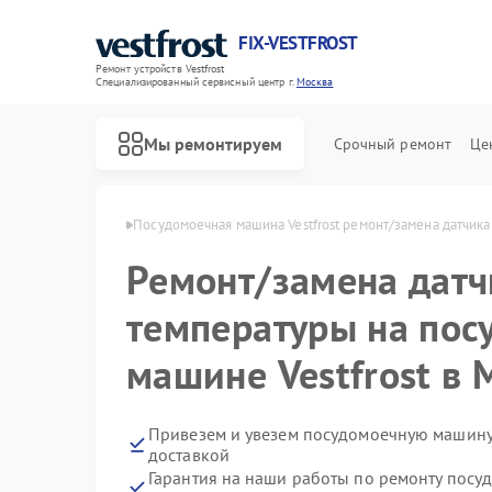
FIX-VESTFROST
Ремонт устройств Vestfrost
Специализированный cервисный центр г.
Москва
Мы ремонтируем
Срочный ремонт
Це
 Vestfrost в Москве
Посудомоечная машина Vestfrost ремонт/замена датчик
Ремонт/замена датч
температуры на пос
машине Vestfrost в 
Привезем и увезем посудомоечную машину 
доставкой
Гарантия на наши работы по ремонту посу
Ремонт холодильников Vestfrost
Ремонт морозильных камер Vestfrost
Ремонт стиральных машин Vestfrost
Ремонт духовых шкафов Vestfrost
Ремонт варочных панелей Vestfrost
Ремонт водонагревателей Vestfrost
Ремонт сушильных машин Vestfrost
Ремонт винных шкафов Vestfrost