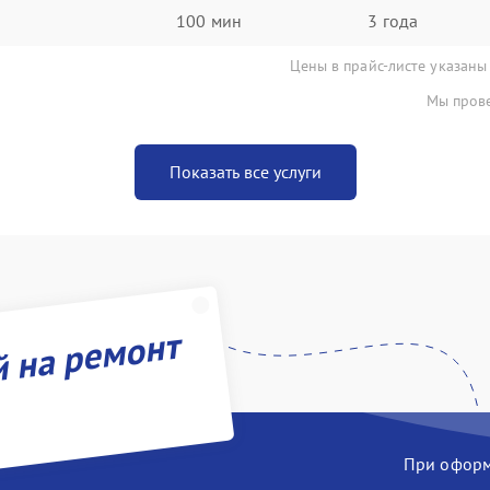
100 мин
3 года
Цены в прайс-листе указаны
Мы прове
Показать все услуги
й на ремонт
При оформл