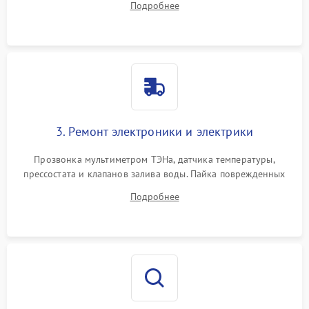
Подробнее
крестовины на износ, а манжеты люка на разрывы.
3. Ремонт электроники и электрики
Прозвонка мультиметром ТЭНа, датчика температуры,
прессостата и клапанов залива воды. Пайка поврежденных
дорожек или замена симисторов на плате управления.
Подробнее
Восстановление целостности проводки и контактов.