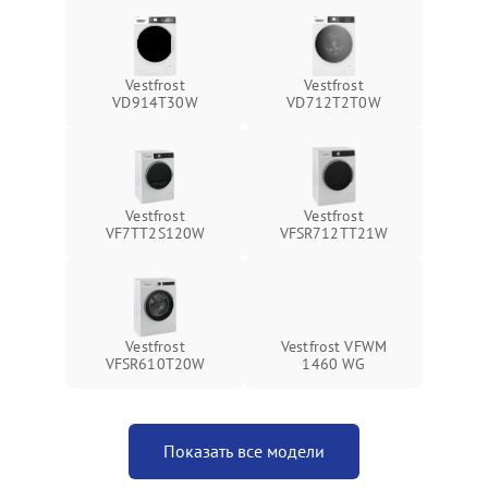
Vestfrost
Vestfrost
VD914T30W
VD712T2T0W
Vestfrost
Vestfrost
VF7TT2S120W
VFSR712TT21W
Vestfrost
Vestfrost VFWM
VFSR610T20W
1460 WG
Показать все модели