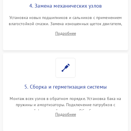
4. Замена механических узлов
Установка новых подшипников и сальников с применением
влагостойкой смазки. Замена изношенных щеток двигателя,
порванного ремня привода, неисправного сливного насоса
Подробнее
или поврежденной резиновой манжеты.
5. Сборка и герметизация системы
Монтаж всех узлов в обратном порядке. Установка бака на
пружины и амортизаторы. Подключение патрубков с
надежной фиксацией хомутами. Обработка стыков
Подробнее
герметиком для предотвращения возможных протечек воды.