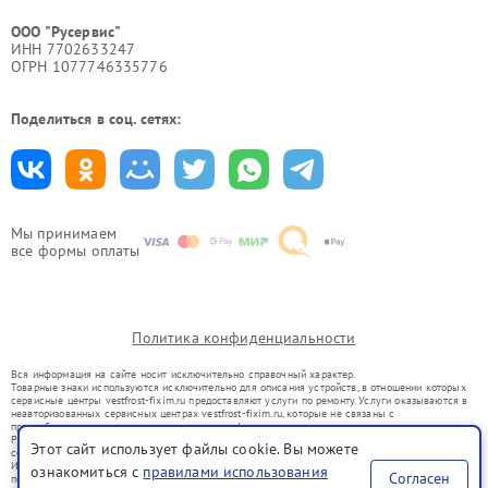
ООО "Русервис"
ИНН 7702633247
ОГРН 1077746335776
Поделиться в соц. сетях:
Мы принимаем
все формы оплаты
Политика конфиденциальности
Вся информация на сайте носит исключительно справочный характер.
Товарные знаки используются исключительно для описания устройств, в отношении которых
сервисные центры vestfrost-fixim.ru предоставляют услуги по ремонту. Услуги оказываются в
неавторизованных сервисных центрах vestfrost-fixim.ru, которые не связаны с
правообладателями товарных знаков или их официальными представителями.
Ремонт осуществляется для устройств, уже введенных в гражданский оборот в соответствии
Этот сайт использует файлы cookie. Вы можете
со статьей 1487 ГК РФ.
Использование товарных знаков не преследует цели индивидуализации услуг или введения
ознакомиться с
правилами использования
Согласен
потребителей в заблуждение, а служит для информирования о предоставляемых услугах по