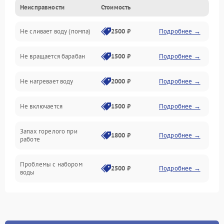
Неисправности
Стоимость
Электропитание
Не сливает воду (помпа)
2500 ₽
Подробнее →
Водоснабжение
Не вращается барабан
1500 ₽
Подробнее →
Слив
Не нагревает воду
2000 ₽
Подробнее →
Программное обеспечение
Не включается
1500 ₽
Подробнее →
Запах горелого при
1800 ₽
Подробнее →
работе
Проблемы с набором
2500 ₽
Подробнее →
воды
Замена ТЭНа
2200 ₽
Подробнее →
Замена платы управления
2200 ₽
Подробнее →