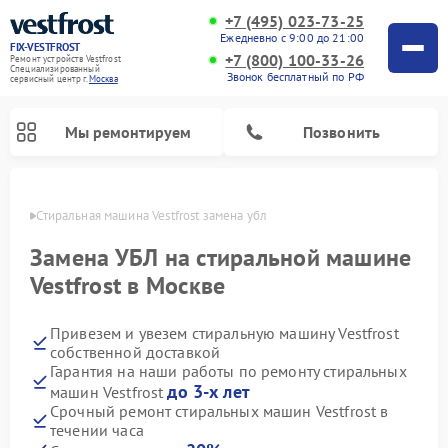
+7 (495) 023-73-25
Ежедневно с 9:00 до 21:00
FIX-VESTFROST
+7 (800) 100-33-26
Ремонт устройств Vestfrost
Специализированный
Звонок бесплатный по РФ
cервисный центр г.
Москва
Мы ремонтируем
Позвонить
оскве
Стиральная машина Vestfrost замена убл
Замена УБЛ на стиральной машине
Vestfrost в Москве
Привезем и увезем стиральную машину Vestfrost
собственной доставкой
Гарантия на наши работы по ремонту стиральных
до 3-х лет
машин Vestfrost
Ремонт холодильников Vestfrost
Ремонт посудомоечных машин Vestfrost
Ремонт варочных панелей Vestfrost
Ремонт сушильных машин Vestfrost
Ремонт морозильных камер Vestfrost
Ремонт духовых шкафов Vestfrost
Ремонт водонагревателей Vestfrost
Ремонт винных шкафов Vestfrost
Срочный ремонт стиральных машин Vestfrost в
течении часа