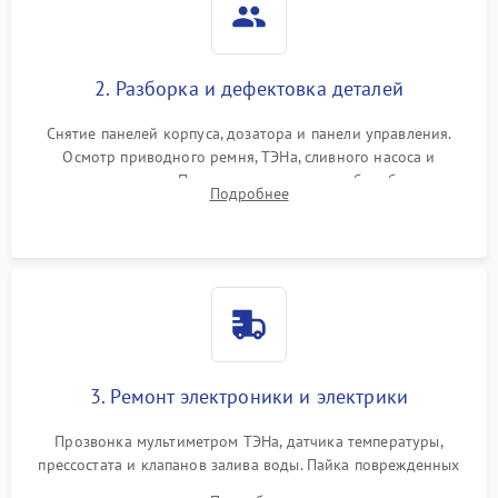
2. Разборка и дефектовка деталей
Снятие панелей корпуса, дозатора и панели управления.
Осмотр приводного ремня, ТЭНа, сливного насоса и
амортизаторов. Проверка подшипников барабана и
Подробнее
крестовины на износ, а манжеты люка на разрывы.
3. Ремонт электроники и электрики
Прозвонка мультиметром ТЭНа, датчика температуры,
прессостата и клапанов залива воды. Пайка поврежденных
дорожек или замена симисторов на плате управления.