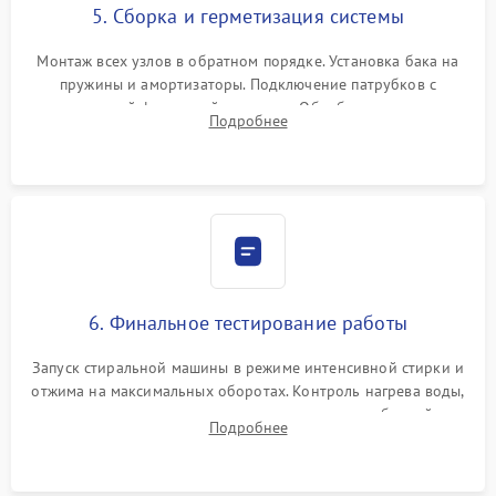
5. Сборка и герметизация системы
Монтаж всех узлов в обратном порядке. Установка бака на
пружины и амортизаторы. Подключение патрубков с
надежной фиксацией хомутами. Обработка стыков
Подробнее
герметиком для предотвращения возможных протечек воды.
6. Финальное тестирование работы
Запуск стиральной машины в режиме интенсивной стирки и
отжима на максимальных оборотах. Контроль нагрева воды,
корректности слива, отсутствия излишних вибраций,
Подробнее
посторонних стуков и протечек под корпусом.