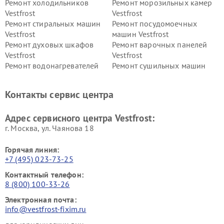
Ремонт холодильников
Ремонт морозильных камер
Vestfrost
Vestfrost
Ремонт стиральных машин
Ремонт посудомоечных
Vestfrost
машин Vestfrost
Ремонт духовых шкафов
Ремонт варочных панелей
Vestfrost
Vestfrost
Ремонт водонагревателей
Ремонт сушильных машин
Vestfrost
Vestfrost
Ремонт винных шкафов
Ремонт вытяжек Vestfrost
Контакты сервис центра
Vestfrost
Ремонт пылесосов Vestfrost
Адрес сервисного центра Vestfrost:
г. Москва, ул. Чаянова 18
Горячая линия:
+7 (495) 023-73-25
Контактный телефон:
8 (800) 100-33-26
Электронная почта:
info@vestfrost-fixim.ru