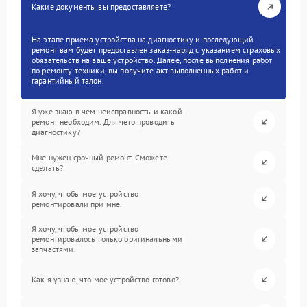
Какие документы вы предоставляете?
На этапе приема устройства на диагностику и последующий
ремонт вам будет предоставлен заказ-наряд с указанием страховых
обязательств на ваше устройство. Далее, после выполнения работ
по ремонту техники, вы получите акт выполненных работ и
гарантийный талон.
Я уже знаю в чем неисправность и какой
ремонт необходим. Для чего проводить
диагностику?
Мне нужен срочный ремонт. Сможете
сделать?
Я хочу, чтобы мое устройство
ремонтировали при мне.
Я хочу, чтобы мое устройство
ремонтировалось только оригинальными
запчастями.
Как я узнаю, что мое устройство готово?