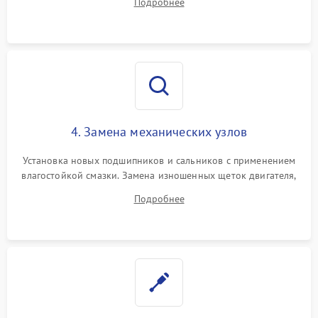
Подробнее
Восстановление целостности проводки и контактов.
4. Замена механических узлов
Установка новых подшипников и сальников с применением
влагостойкой смазки. Замена изношенных щеток двигателя,
порванного ремня привода, неисправного сливного насоса
Подробнее
или поврежденной резиновой манжеты.