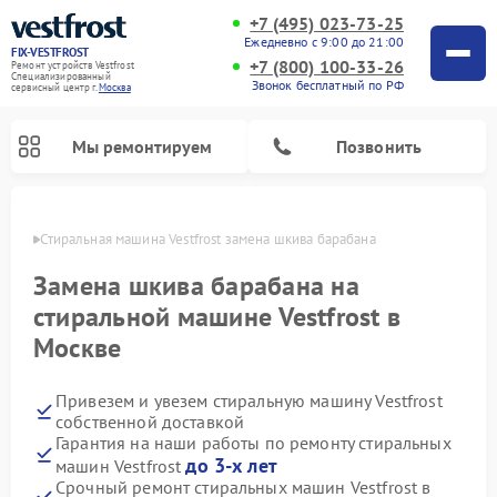
+7 (495) 023-73-25
Ежедневно с 9:00 до 21:00
FIX-VESTFROST
+7 (800) 100-33-26
Ремонт устройств Vestfrost
Специализированный
Звонок бесплатный по РФ
cервисный центр г.
Москва
Мы ремонтируем
Позвонить
оскве
Стиральная машина Vestfrost замена шкива барабана
Замена шкива барабана на
стиральной машине Vestfrost в
Москве
Привезем и увезем стиральную машину Vestfrost
собственной доставкой
Гарантия на наши работы по ремонту стиральных
Ремонт холодильников Vestfrost
Ремонт посудомоечных машин Vestfrost
Ремонт варочных панелей Vestfrost
Ремонт сушильных машин Vestfrost
Ремонт морозильных камер Vestfrost
Ремонт духовых шкафов Vestfrost
Ремонт водонагревателей Vestfrost
Ремонт винных шкафов Vestfrost
до 3-х лет
машин Vestfrost
Срочный ремонт стиральных машин Vestfrost в