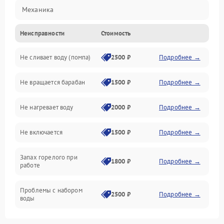
Механика
Неисправности
Стоимость
Электропитание
Не сливает воду (помпа)
2500 ₽
Подробнее →
Водоснабжение
Не вращается барабан
1500 ₽
Подробнее →
Слив
Не нагревает воду
2000 ₽
Подробнее →
Программное обеспечение
Не включается
1500 ₽
Подробнее →
Запах горелого при
1800 ₽
Подробнее →
работе
Проблемы с набором
2500 ₽
Подробнее →
воды
Замена ТЭНа
2200 ₽
Подробнее →