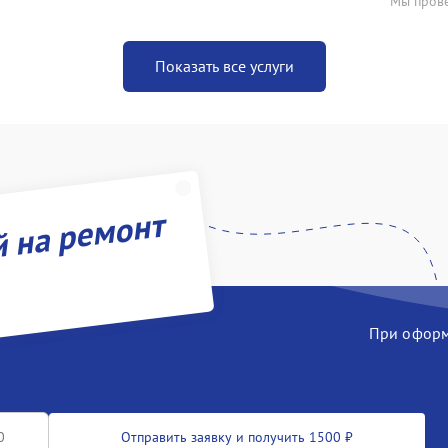
Мы прове
Показать все услуги
й на ремонт
При оформл
Отправить заявку и получить 1500 ₽