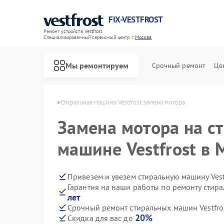
FIX-VESTFROST
Ремонт устройств Vestfrost
Специализированный cервисный центр г.
Москва
Мы ремонтируем
Срочный ремонт
Це
 Vestfrost в Москве
Стиральная машина Vestfrost замена мотора
Замена мотора на с
машине Vestfrost в 
Привезем и увезем стиральную машину Vest
Гарантия на наши работы по ремонту стира
лет
Срочный ремонт стиральных машин Vestfros
20%
Скидка для вас до
Ремонт холодильников Vestfrost
Ремонт морозильных камер Vestfrost
Ремонт посудомоечных машин Vestfrost
Ремонт духовых шкафов Vestfrost
Ремонт варочных панелей Vestfrost
Ремонт водонагревателей Vestfrost
Ремонт сушильных машин Vestfrost
Ремонт винных шкафов Vestfrost