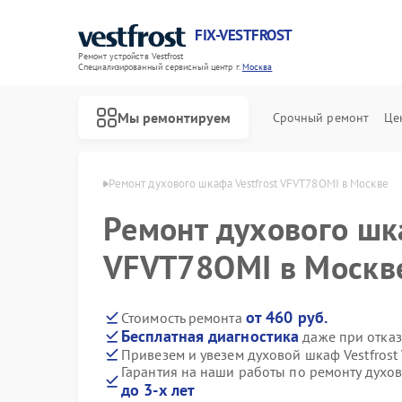
FIX-VESTFROST
Ремонт устройств Vestfrost
Специализированный cервисный центр г.
Москва
Мы ремонтируем
Срочный ремонт
Це
 Vestfrost в Москве
Ремонт духового шкафа Vestfrost VFVT78OMI в Москве
Ремонт духового шка
VFVT78OMI в Москв
от 460 руб.
Стоимость ремонта
Бесплатная диагностика
даже при отказ
Привезем и увезем духовой шкаф Vestfros
Гарантия на наши работы по ремонту духо
до 3-х лет
Ремонт холодильников Vestfrost
Ремонт морозильных камер Vestfrost
Ремонт стиральных машин Vestfrost
Ремонт посудомоечных машин Vestfrost
Ремонт варочных панелей Vestfrost
Ремонт водонагревателей Vestfrost
Ремонт сушильных машин Vestfrost
Ремонт винных шкафов Vestfrost