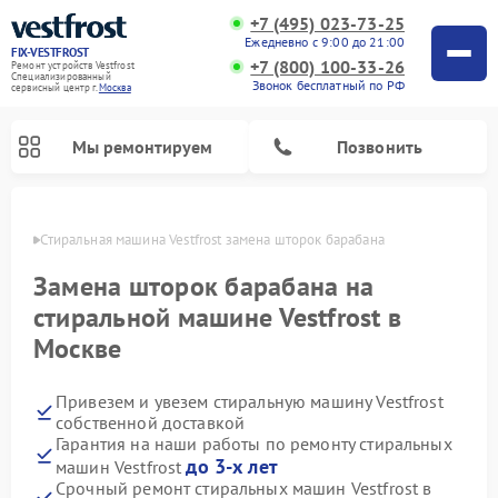
+7 (495) 023-73-25
Ежедневно с 9:00 до 21:00
FIX-VESTFROST
+7 (800) 100-33-26
Ремонт устройств Vestfrost
Специализированный
Звонок бесплатный по РФ
cервисный центр г.
Москва
Мы ремонтируем
Позвонить
оскве
Стиральная машина Vestfrost замена шторок барабана
Замена шторок барабана на
стиральной машине Vestfrost в
Москве
Привезем и увезем стиральную машину Vestfrost
собственной доставкой
Гарантия на наши работы по ремонту стиральных
Ремонт холодильников Vestfrost
Ремонт посудомоечных машин Vestfrost
Ремонт варочных панелей Vestfrost
Ремонт сушильных машин Vestfrost
Ремонт морозильных камер Vestfrost
Ремонт духовых шкафов Vestfrost
Ремонт водонагревателей Vestfrost
Ремонт винных шкафов Vestfrost
до 3-х лет
машин Vestfrost
Срочный ремонт стиральных машин Vestfrost в