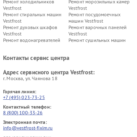
Ремонт холодильников
Ремонт морозильных камер
Vestfrost
Vestfrost
Ремонт стиральных машин
Ремонт посудомоечных
Vestfrost
машин Vestfrost
Ремонт духовых шкафов
Ремонт варочных панелей
Vestfrost
Vestfrost
Ремонт водонагревателей
Ремонт сушильных машин
Vestfrost
Vestfrost
Ремонт винных шкафов
Ремонт вытяжек Vestfrost
Контакты сервис центра
Vestfrost
Ремонт пылесосов Vestfrost
Адрес сервисного центра Vestfrost:
г. Москва, ул. Чаянова 18
Горячая линия:
+7 (495) 023-73-25
Контактный телефон:
8 (800) 100-33-26
Электронная почта:
info@vestfrost-fixim.ru