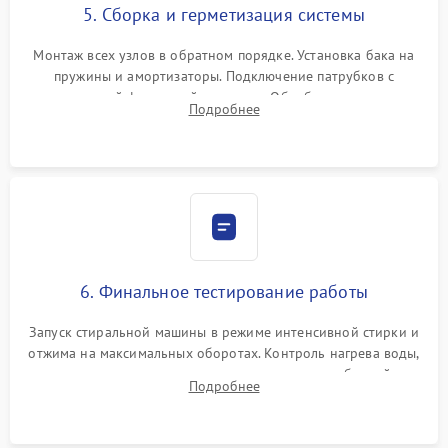
5. Сборка и герметизация системы
Монтаж всех узлов в обратном порядке. Установка бака на
пружины и амортизаторы. Подключение патрубков с
надежной фиксацией хомутами. Обработка стыков
Подробнее
герметиком для предотвращения возможных протечек воды.
6. Финальное тестирование работы
Запуск стиральной машины в режиме интенсивной стирки и
отжима на максимальных оборотах. Контроль нагрева воды,
корректности слива, отсутствия излишних вибраций,
Подробнее
посторонних стуков и протечек под корпусом.