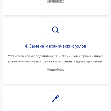
Подробнее
Восстановление целостности проводки и контактов.
4. Замена механических узлов
Установка новых подшипников и сальников с применением
влагостойкой смазки. Замена изношенных щеток двигателя,
порванного ремня привода, неисправного сливного насоса
Подробнее
или поврежденной резиновой манжеты.