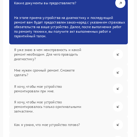
Какие документы вы предоставляете?
На этапе приема устройства на диагностику и последующий
ремонт вам будет предоставлен заказ-наряд с указанием страховых
обязательств на ваше устройство. Далее, после выполнения работ
по ремонту техники, вы получите акт выполненных работ и
гарантийный талон.
Я уже знаю в чем неисправность и какой
ремонт необходим. Для чего проводить
диагностику?
Мне нужен срочный ремонт. Сможете
сделать?
Я хочу, чтобы мое устройство
ремонтировали при мне.
Я хочу, чтобы мое устройство
ремонтировалось только оригинальными
запчастями.
Как я узнаю, что мое устройство готово?