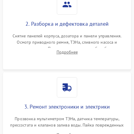
2. Разборка и дефектовка деталей
Снятие панелей корпуса, дозатора и панели управления.
Осмотр приводного ремня, ТЭНа, сливного насоса и
амортизаторов. Проверка подшипников барабана и
Подробнее
крестовины на износ, а манжеты люка на разрывы.
3. Ремонт электроники и электрики
Прозвонка мультиметром ТЭНа, датчика температуры,
прессостата и клапанов залива воды. Пайка поврежденных
дорожек или замена симисторов на плате управления.