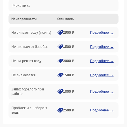
Механика
Неисправности
Стоимость
Электропитание
Не сливает воду (помпа)
2500 ₽
Подробнее →
Водоснабжение
Не вращается барабан
1500 ₽
Подробнее →
Слив
Не нагревает воду
2000 ₽
Подробнее →
Программное обеспечение
Не включается
1500 ₽
Подробнее →
Запах горелого при
1800 ₽
Подробнее →
работе
Проблемы с набором
2500 ₽
Подробнее →
воды
Замена ТЭНа
2200 ₽
Подробнее →