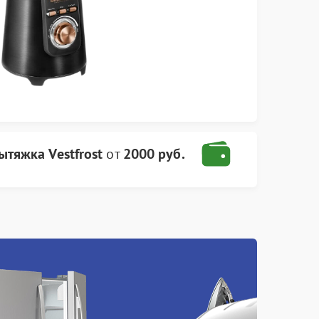
ытяжка Vestfrost
от
2000 руб.