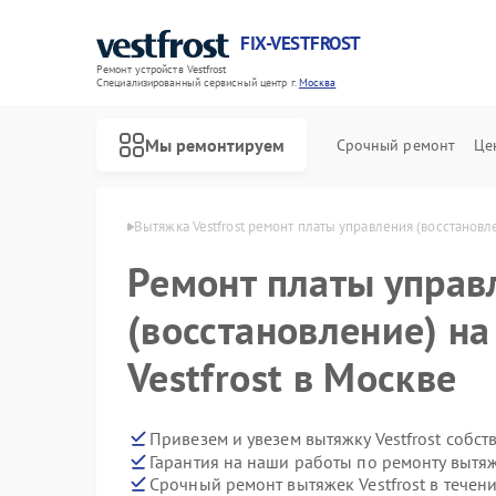
FIX-VESTFROST
Ремонт устройств Vestfrost
Специализированный cервисный центр г.
Москва
Мы ремонтируем
Срочный ремонт
Це
к Vestfrost в Москве
Вытяжка Vestfrost ремонт платы управления (восстановл
Ремонт платы управ
(восстановление) н
Vestfrost в Москве
Привезем и увезем вытяжку Vestfrost собс
Гарантия на наши работы по ремонту вытяж
Срочный ремонт вытяжек Vestfrost в течени
Ремонт холодильников Vestfrost
Ремонт морозильных камер Vestfrost
Ремонт стиральных машин Vestfrost
Ремонт посудомоечных машин Vestfrost
Ремонт духовых шкафов Vestfrost
Ремонт варочных панелей Vestfrost
Ремонт водонагревателей Vestfrost
Ремонт сушильных машин Vestfrost
Ремонт винных шкафов Vestfrost