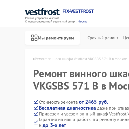
FIX-VESTFROST
Ремонт устройств Vestfrost
Специализированный cервисный центр г.
Москва
Мы ремонтируем
Срочный ремонт
Це
 Vestfrost в Москве
Ремонт винного шкафа Vestfrost VKGSBS 571 B в Москве
Ремонт винного шкаф
VKGSBS 571 B в Мос
от 2465 руб.
Стоимость ремонта
Бесплатная диагностика
даже при отказ
Привезем и увезем винный шкаф Vestfrost
Гарантия на наши работы по ремонту винн
до 3-х лет
B
Ремонт холодильников Vestfrost
Ремонт морозильных камер Vestfrost
Ремонт стиральных машин Vestfrost
Ремонт посудомоечных машин Vestfrost
Ремонт духовых шкафов Vestfrost
Ремонт варочных панелей Vestfrost
Ремонт водонагревателей Vestfrost
Ремонт сушильных машин Vestfrost