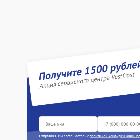
Получите 1500 рубле
Акция сервисного центра Vestfrost
Отправляя, Вы соглашаетесь с
политикой конфиденциально