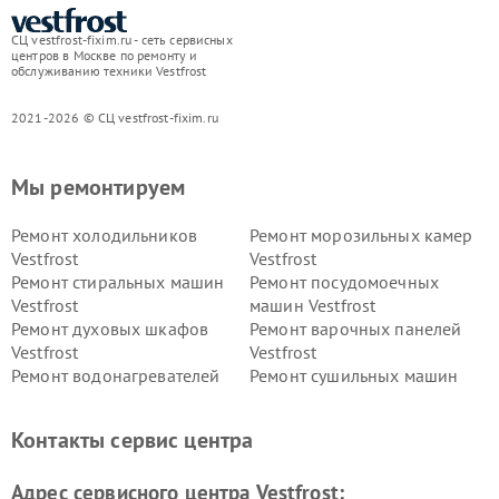
СЦ vestfrost-fixim.ru - сеть сервисных
центров в Москве по ремонту и
обслуживанию техники Vestfrost
2021-2026 © СЦ vestfrost-fixim.ru
Мы ремонтируем
Ремонт холодильников
Ремонт морозильных камер
Vestfrost
Vestfrost
Ремонт стиральных машин
Ремонт посудомоечных
Vestfrost
машин Vestfrost
Ремонт духовых шкафов
Ремонт варочных панелей
Vestfrost
Vestfrost
Ремонт водонагревателей
Ремонт сушильных машин
Vestfrost
Vestfrost
Ремонт винных шкафов
Ремонт вытяжек Vestfrost
Контакты сервис центра
Vestfrost
Ремонт пылесосов Vestfrost
Адрес сервисного центра Vestfrost: