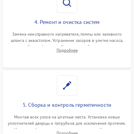
4. Ремонт и очистка систем
Замена неисправного нагревателя, помпы или заливного
шланга с аквастопом. Устранение засоров в улитке насоса,
патрубках и фильтрах. Компонентный ремонт платы
Подробнее
управления, восстановление поврежденной проводки.
5. Сборка и контроль герметичности
Монтаж всех узлов на штатные места. Установка новых
уплотнителей дверцы и патрубков для исключения протечек.
Надежная фиксация хомутов гидравлической системы,
Подробнее