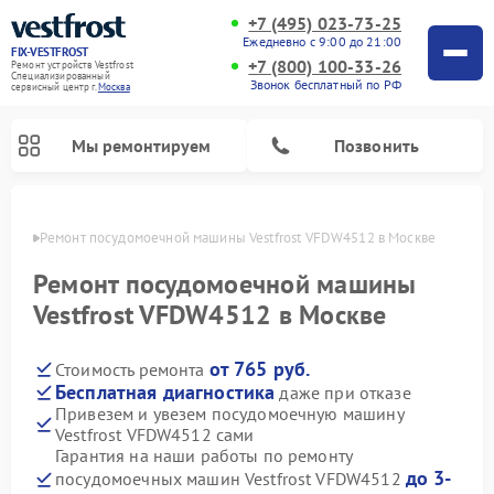
+7 (495) 023-73-25
Ежедневно с 9:00 до 21:00
FIX-VESTFROST
+7 (800) 100-33-26
Ремонт устройств Vestfrost
Специализированный
Звонок бесплатный по РФ
cервисный центр г.
Москва
Мы ремонтируем
Позвонить
оскве
Ремонт посудомоечной машины Vestfrost VFDW4512 в Москве
Ремонт посудомоечной машины
Vestfrost VFDW4512 в Москве
от 765 руб.
Стоимость ремонта
Бесплатная диагностика
даже при отказе
Привезем и увезем посудомоечную машину
Vestfrost VFDW4512 сами
Ремонт холодильников Vestfrost
Ремонт стиральных машин Vestfrost
Ремонт варочных панелей Vestfrost
Ремонт сушильных машин Vestfrost
Ремонт морозильных камер Vestfrost
Ремонт духовых шкафов Vestfrost
Ремонт водонагревателей Vestfrost
Ремонт винных шкафов Vestfrost
Гарантия на наши работы по ремонту
до 3-
посудомоечных машин Vestfrost VFDW4512