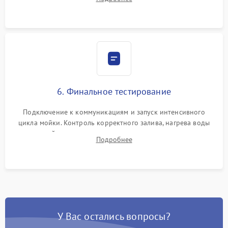
сборка корпуса и установка датчика поплавка.
6. Финальное тестирование
Подключение к коммуникациям и запуск интенсивного
цикла мойки. Контроль корректного залива, нагрева воды
до нужной температуры, отсутствия посторонних шумов,
Подробнее
штатного слива и абсолютной сухости в поддоне.
У Вас остались вопросы?