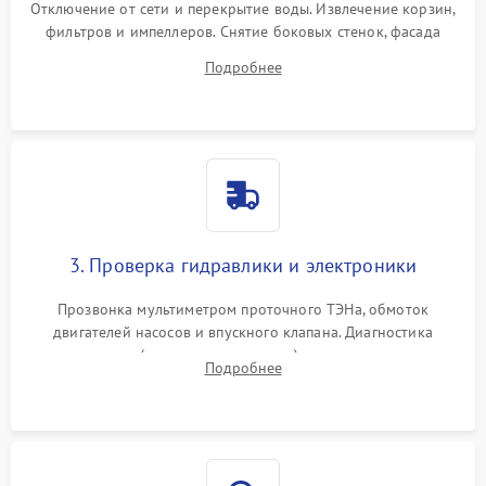
Отключение от сети и перекрытие воды. Извлечение корзин,
фильтров и импеллеров. Снятие боковых стенок, фасада
дверцы или нижнего поддона для прямого доступа к
Подробнее
циркуляционному насосу, ТЭНу и сливной помпе.
3. Проверка гидравлики и электроники
Прозвонка мультиметром проточного ТЭНа, обмоток
двигателей насосов и впускного клапана. Диагностика
прессостата (датчика уровня воды), датчика мутности,
Подробнее
концевика дверцы и электронного модуля управления.