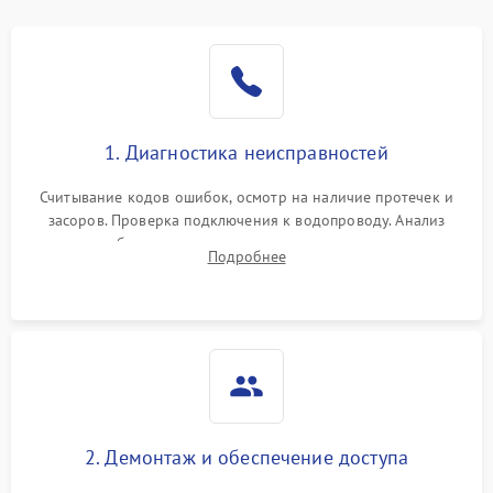
Не работает сушилка
2100 ₽
Подробнее →
Сбои в работе таймера
1700 ₽
Подробнее →
Проблемы с
2100 ₽
Подробнее →
1. Диагностика неисправностей
циркуляционным насосом
Считывание кодов ошибок, осмотр на наличие протечек и
засоров. Проверка подключения к водопроводу. Анализ
жалоб на отсутствие слива, нагрева, вращения
Подробнее
разбрызгивателей или срабатывание системы защиты
аквастоп.
2. Демонтаж и обеспечение доступа