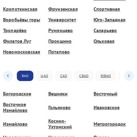
Кропоткинская
Фрунзенская
Спортивная
Воробьёвы горы
Университет
Юго-Западная
Тропарёво
Румянцево
Саларьево
Филатов Луг
Прокшино
Ольховая
Новомосковская
Потапово
ВАО
ЦАО
САО
СВАО
ЮВАО
ЮАО
Богородское
Вешняки
Восточный
Восточное
Гольяново
Ивановское
Измайлово
Косино-
Измайлово
Метрогородок
Ухтомский