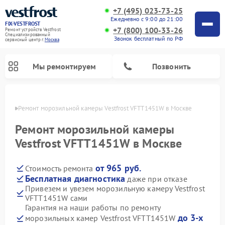
+7 (495) 023-73-25
Ежедневно с 9:00 до 21:00
FIX-VESTFROST
+7 (800) 100-33-26
Ремонт устройств Vestfrost
Специализированный
Звонок бесплатный по РФ
cервисный центр г.
Москва
Мы ремонтируем
Позвонить
оскве
Ремонт морозильной камеры Vestfrost VFTT1451W в Москве
Ремонт морозильной камеры
Vestfrost VFTT1451W в Москве
от 965 руб.
Стоимость ремонта
Бесплатная диагностика
даже при отказе
Привезем и увезем морозильную камеру Vestfrost
VFTT1451W сами
Ремонт холодильников Vestfrost
Ремонт посудомоечных машин Vestfrost
Ремонт варочных панелей Vestfrost
Ремонт сушильных машин Vestfrost
Ремонт стиральных машин Vestfrost
Ремонт духовых шкафов Vestfrost
Ремонт водонагревателей Vestfrost
Ремонт винных шкафов Vestfrost
Гарантия на наши работы по ремонту
до 3-х
морозильных камер Vestfrost VFTT1451W