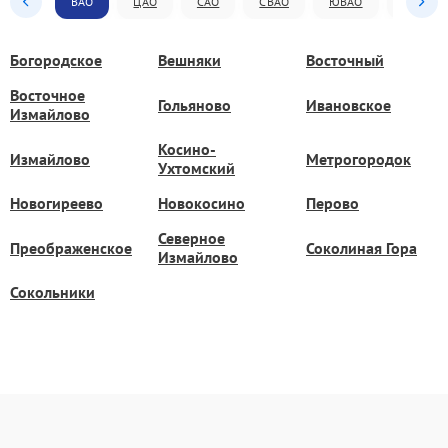
ВАО
ЦАО
САО
СВАО
ЮВАО
ЮАО
Богородское
Вешняки
Восточный
Восточное
Гольяново
Ивановское
Измайлово
Косино-
Измайлово
Метрогородок
Ухтомский
Новогиреево
Новокосино
Перово
Северное
Преображенское
Соколиная Гора
Измайлово
Сокольники