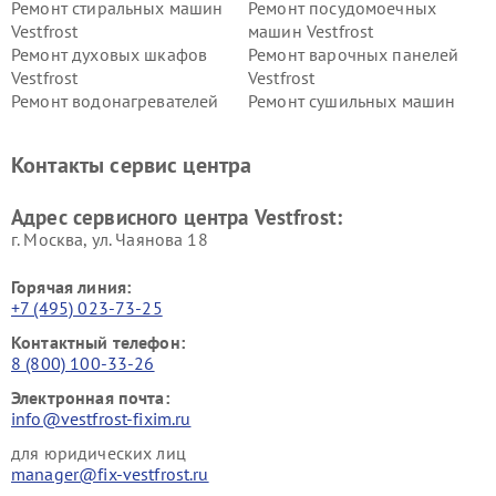
Ремонт стиральных машин
Ремонт посудомоечных
Vestfrost
машин Vestfrost
Ремонт духовых шкафов
Ремонт варочных панелей
Vestfrost
Vestfrost
Ремонт водонагревателей
Ремонт сушильных машин
Vestfrost
Vestfrost
Ремонт винных шкафов
Ремонт вытяжек Vestfrost
Контакты сервис центра
Vestfrost
Ремонт пылесосов Vestfrost
Адрес сервисного центра Vestfrost:
г. Москва, ул. Чаянова 18
Горячая линия:
+7 (495) 023-73-25
Контактный телефон:
8 (800) 100-33-26
Электронная почта:
info@vestfrost-fixim.ru
для юридических лиц
manager@fix-vestfrost.ru