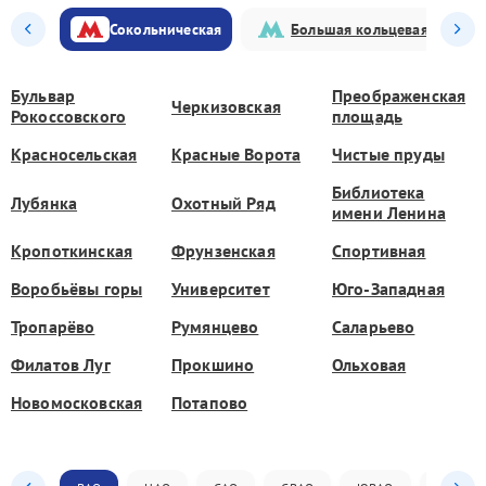
Сокольническая
Большая кольцевая
Бульвар
Преображенская
Черкизовская
Рокоссовского
площадь
Красносельская
Красные Ворота
Чистые пруды
Библиотека
Лубянка
Охотный Ряд
имени Ленина
Кропоткинская
Фрунзенская
Спортивная
Воробьёвы горы
Университет
Юго-Западная
Тропарёво
Румянцево
Саларьево
Филатов Луг
Прокшино
Ольховая
Новомосковская
Потапово