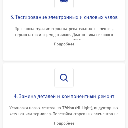
3. Тестирование электронных и силовых узлов
Прозвонка мультиметром нагревательных элементов,
термостатов и термодатчиков. Диагностика силового
модуля, реле, диодных мостов и IGBT-транзисторов (для
Подробнее
индукции). Проверка кранов и газ-контроля (для газовых
панелей).
4. Замена деталей и компонентный ремонт
Установка новых ленточных ТЭНов (Hi-Light), индукторных
катушек или термопар. Перепайка сгоревших элементов на
плате управления, восстановление токопроводящих
Подробнее
дорожек. Очистка контактов и замена поврежденной