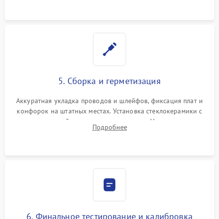
проводки.
5. Сборка и герметизация
Аккуратная укладка проводов и шлейфов, фиксация плат и
конфорок на штатных местах. Установка стеклокерамики с
проверкой равномерности зазоров. Нанесение
Подробнее
термостойкого герметика или укладка уплотнительной
ленты по контуру.
6. Финальное тестирование и калибровка