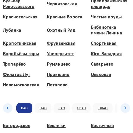
Бульвар
Преображенская
Черкизовская
Рокоссовского
площадь
Красносельская
Красные Ворота
Чистые пруды
Библиотека
Лубянка
Охотный Ряд
имени Ленина
Кропоткинская
Фрунзенская
Спортивная
Воробьёвы горы
Университет
Юго-Западная
Тропарёво
Румянцево
Саларьево
Филатов Луг
Прокшино
Ольховая
Новомосковская
Потапово
ВАО
ЦАО
САО
СВАО
ЮВАО
ЮАО
Богородское
Вешняки
Восточный