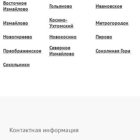
Восточное
Гольяново
Ивановское
Измайлово
Косино-
Измайлово
Метрогородок
Ухтомский
Новогиреево
Новокосино
Перово
Северное
Преображенское
Соколиная Гора
Измайлово
Сокольники
Контактная информация