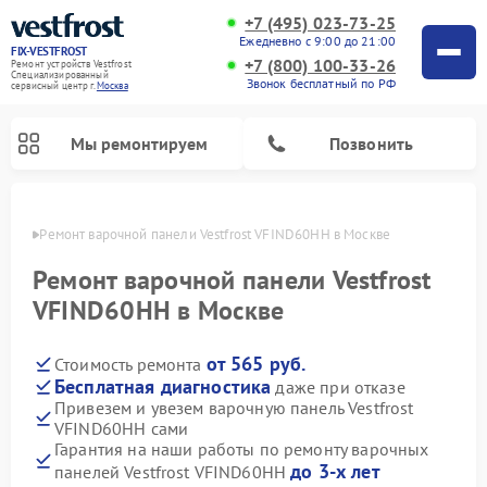
+7 (495) 023-73-25
Ежедневно с 9:00 до 21:00
FIX-VESTFROST
+7 (800) 100-33-26
Ремонт устройств Vestfrost
Специализированный
Звонок бесплатный по РФ
cервисный центр г.
Москва
Мы ремонтируем
Позвонить
оскве
Ремонт варочной панели Vestfrost VFIND60HH в Москве
Ремонт варочной панели Vestfrost
VFIND60HH в Москве
от 565 руб.
Стоимость ремонта
Бесплатная диагностика
даже при отказе
Привезем и увезем варочную панель Vestfrost
VFIND60HH сами
Ремонт холодильников Vestfrost
Ремонт стиральных машин Vestfrost
Ремонт духовых шкафов Vestfrost
Ремонт сушильных машин Vestfrost
Ремонт морозильных камер Vestfrost
Ремонт посудомоечных машин Vestfrost
Ремонт водонагревателей Vestfrost
Ремонт винных шкафов Vestfrost
Гарантия на наши работы по ремонту варочных
до 3-х лет
панелей Vestfrost VFIND60HH