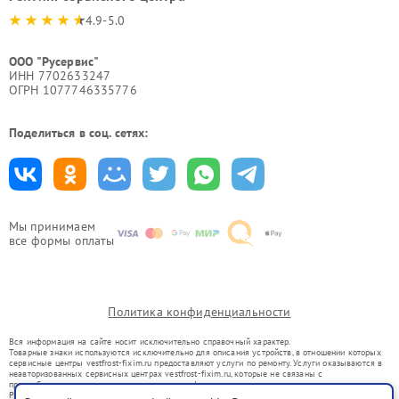
4.9-5.0
ООО "Русервис"
ИНН 7702633247
ОГРН 1077746335776
Поделиться в соц. сетях:
Мы принимаем
все формы оплаты
Политика конфиденциальности
Вся информация на сайте носит исключительно справочный характер.
Товарные знаки используются исключительно для описания устройств, в отношении которых
сервисные центры vestfrost-fixim.ru предоставляют услуги по ремонту. Услуги оказываются в
неавторизованных сервисных центрах vestfrost-fixim.ru, которые не связаны с
правообладателями товарных знаков или их официальными представителями.
Ремонт осуществляется для устройств, уже введенных в гражданский оборот в соответствии