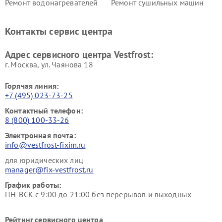
Ремонт водонагревателей
Ремонт сушильных машин
Vestfrost
Vestfrost
Ремонт винных шкафов
Ремонт вытяжек Vestfrost
Контакты сервис центра
Vestfrost
Ремонт пылесосов Vestfrost
Адрес сервисного центра Vestfrost:
г. Москва, ул. Чаянова 18
Горячая линия:
+7 (495) 023-73-25
Контактный телефон:
8 (800) 100-33-26
Электронная почта:
info@vestfrost-fixim.ru
для юридических лиц
manager@fix-vestfrost.ru
График работы:
ПН-ВСК с 9:00 до 21:00 без перерывов и выходных
Рейтинг сервисного центра