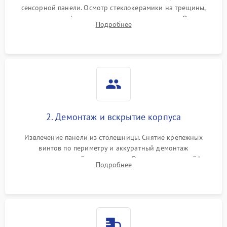
сенсорной панели. Осмотр стеклокерамики на трещины,
проверка конфорок на равномерность нагрева. Опрос
Подробнее
клиента о симптомах (не включается, не видит посуду,
щелкает).
2. Демонтаж и вскрытие корпуса
Извлечение панели из столешницы. Снятие крепежных
винтов по периметру и аккуратный демонтаж
стеклокерамической поверхности. Отсоединение шлейфов
Подробнее
сенсорного блока для доступа к силовым платам, катушкам
или ТЭНам.