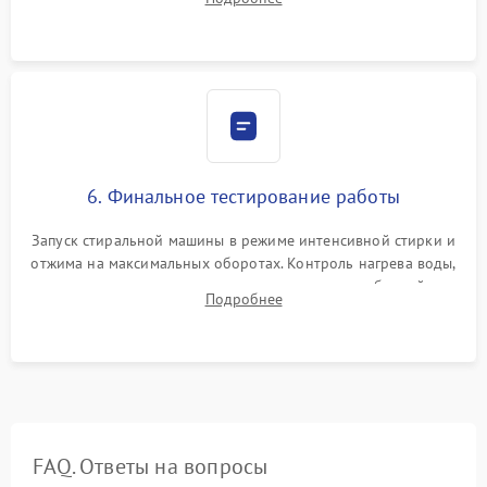
герметиком для предотвращения возможных протечек воды.
6. Финальное тестирование работы
Запуск стиральной машины в режиме интенсивной стирки и
отжима на максимальных оборотах. Контроль нагрева воды,
корректности слива, отсутствия излишних вибраций,
Подробнее
посторонних стуков и протечек под корпусом.
FAQ. Ответы на вопросы