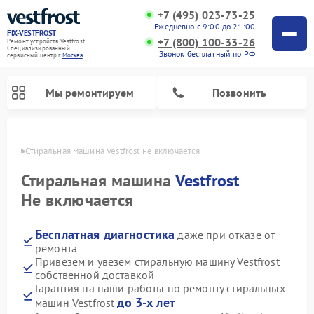
+7 (495) 023-73-25
Ежедневно с 9:00 до 21:00
FIX-VESTFROST
+7 (800) 100-33-26
Ремонт устройств Vestfrost
Специализированный
Звонок бесплатный по РФ
cервисный центр г.
Москва
Мы ремонтируем
Позвонить
оскве
Стиральная машина Vestfrost не включается
Стиральная машина
Vestfrost
Не включается
Бесплатная диагностика
даже при отказе от
ремонта
Привезем и увезем стиральную машину Vestfrost
собственной доставкой
Ремонт холодильников Vestfrost
Ремонт посудомоечных машин Vestfrost
Ремонт варочных панелей Vestfrost
Ремонт сушильных машин Vestfrost
Ремонт морозильных камер Vestfrost
Ремонт духовых шкафов Vestfrost
Ремонт водонагревателей Vestfrost
Ремонт винных шкафов Vestfrost
Гарантия на наши работы по ремонту стиральных
до 3-х лет
машин Vestfrost