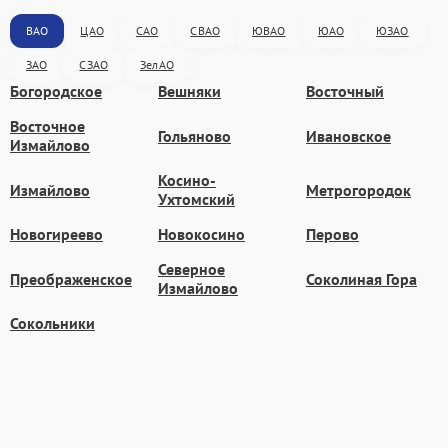
ВАО
ЦАО
САО
СВАО
ЮВАО
ЮАО
ЮЗАО
ЗАО
СЗАО
ЗелАО
Богородское
Вешняки
Восточный
Восточное
Гольяново
Ивановское
Измайлово
Косино-
Измайлово
Метрогородок
Ухтомский
Новогиреево
Новокосино
Перово
Северное
Преображенское
Соколиная Гора
Измайлово
Сокольники