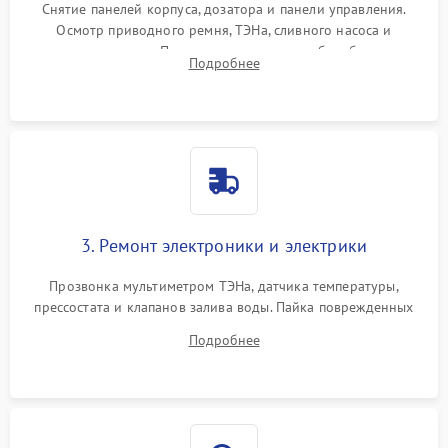
Снятие панелей корпуса, дозатора и панели управления.
Осмотр приводного ремня, ТЭНа, сливного насоса и
амортизаторов. Проверка подшипников барабана и
Подробнее
крестовины на износ, а манжеты люка на разрывы.
3. Ремонт электроники и электрики
Прозвонка мультиметром ТЭНа, датчика температуры,
прессостата и клапанов залива воды. Пайка поврежденных
дорожек или замена симисторов на плате управления.
Подробнее
Восстановление целостности проводки и контактов.