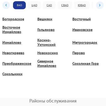
ВАО
ЦАО
САО
СВАО
ЮВАО
ЮАО
Богородское
Вешняки
Восточный
Восточное
Гольяново
Ивановское
Измайлово
Косино-
Измайлово
Метрогородок
Ухтомский
Новогиреево
Новокосино
Перово
Северное
Преображенское
Соколиная Гора
Измайлово
Сокольники
Районы обслуживания