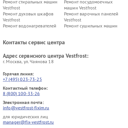
Ремонт стиральных машин
Ремонт посудомоечных
Vestfrost
машин Vestfrost
Ремонт духовых шкафов
Ремонт варочных панелей
Vestfrost
Vestfrost
Ремонт водонагревателей
Ремонт сушильных машин
Vestfrost
Vestfrost
Ремонт винных шкафов
Ремонт вытяжек Vestfrost
Контакты сервис центра
Vestfrost
Ремонт пылесосов Vestfrost
Адрес сервисного центра Vestfrost:
г. Москва, ул. Чаянова 18
Горячая линия:
+7 (495) 023-73-25
Контактный телефон:
8 (800) 100-33-26
Электронная почта:
info@vestfrost-fixim.ru
для юридических лиц
manager@fix-vestfrost.ru