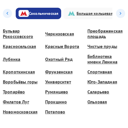
Сокольническая
Большая кольцевая
Бульвар
Преображенская
Черкизовская
Рокоссовского
площадь
Красносельская
Красные Ворота
Чистые пруды
Библиотека
Лубянка
Охотный Ряд
имени Ленина
Кропоткинская
Фрунзенская
Спортивная
Воробьёвы горы
Университет
Юго-Западная
Тропарёво
Румянцево
Саларьево
Филатов Луг
Прокшино
Ольховая
Новомосковская
Потапово