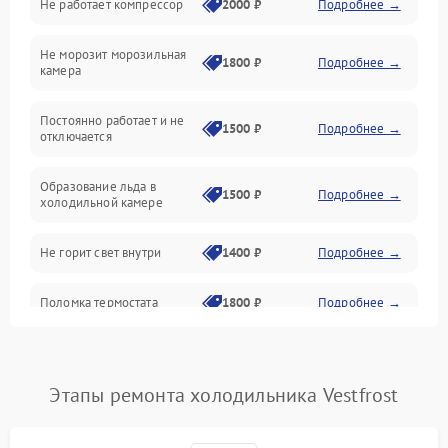
Не работает компрессор
2000 ₽
Подробнее →
Электропитание
Не морозит морозильная
Дренаж
1800 ₽
Подробнее →
камера
Оттайка
Постоянно работает и не
1500 ₽
Подробнее →
отключается
Программное обеспечение
Образование льда в
1500 ₽
Подробнее →
холодильной камере
Не горит свет внутри
1400 ₽
Подробнее →
Поломка термостата
1800 ₽
Подробнее →
Не работает вентилятор
1800 ₽
Подробнее →
Этапы ремонта холодильника Vestfrost
Поломка системы No Frost
2600 ₽
Подробнее →