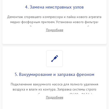
4. Замена неисправных узлов
Демонтаж сгоревшего компрессора и пайка нового агрегата
медно-фосфорным припоем. Установка нового фильтра-
осушителя. Замена изношенных вентиляторов обдува,
Подробнее
сломанных заслонок или поврежденных дверных петель.
5. Вакуумирование и заправка фреоном
Подключение вакуумного насоса для полного удаления
воздуха и влаги из контура. Заправка системы строго
дозированным объемом хладагента (R600a, R134a) по
Подробнее
электронным весам. Контроль рабочего давления в системе.