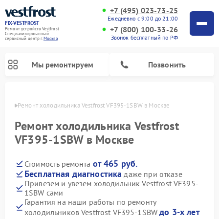
+7 (495) 023-73-25
Ежедневно с 9:00 до 21:00
FIX-VESTFROST
+7 (800) 100-33-26
Ремонт устройств Vestfrost
Специализированный
Звонок бесплатный по РФ
cервисный центр г.
Москва
Мы ремонтируем
Позвонить
оскве
Ремонт холодильника Vestfrost VF395-1SBW в Москве
Ремонт холодильника Vestfrost
VF395-1SBW в Москве
от 465 руб.
Стоимость ремонта
Бесплатная диагностика
даже при отказе
Привезем и увезем холодильник Vestfrost VF395-
1SBW сами
Ремонт морозильных камер Vestfrost
Ремонт посудомоечных машин Vestfrost
Ремонт варочных панелей Vestfrost
Ремонт сушильных машин Vestfrost
Ремонт стиральных машин Vestfrost
Ремонт духовых шкафов Vestfrost
Ремонт водонагревателей Vestfrost
Ремонт винных шкафов Vestfrost
Гарантия на наши работы по ремонту
до 3-х лет
холодильников Vestfrost VF395-1SBW