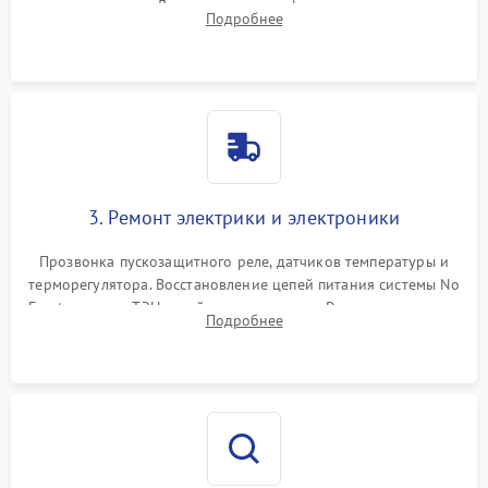
течеискателем. Демонтаж старого фильтра-осушителя и
Подробнее
продувка капиллярной трубки для устранения засоров.
3. Ремонт электрики и электроники
Прозвонка пускозащитного реле, датчиков температуры и
терморегулятора. Восстановление цепей питания системы No
Frost, включая ТЭН оттайки и вентилятор. Ремонт или замена
Подробнее
платы управления при сбоях алгоритмов.