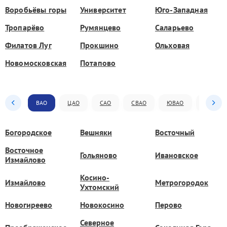
Воробьёвы горы
Университет
Юго-Западная
Тропарёво
Румянцево
Саларьево
Филатов Луг
Прокшино
Ольховая
Новомосковская
Потапово
ВАО
ЦАО
САО
СВАО
ЮВАО
ЮАО
Богородское
Вешняки
Восточный
Восточное
Гольяново
Ивановское
Измайлово
Косино-
Измайлово
Метрогородок
Ухтомский
Новогиреево
Новокосино
Перово
Северное