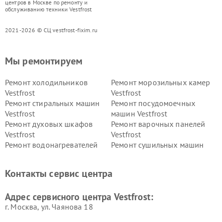
центров в Москве по ремонту и
обслуживанию техники Vestfrost
2021-2026 © СЦ vestfrost-fixim.ru
Мы ремонтируем
Ремонт холодильников
Ремонт морозильных камер
Vestfrost
Vestfrost
Ремонт стиральных машин
Ремонт посудомоечных
Vestfrost
машин Vestfrost
Ремонт духовых шкафов
Ремонт варочных панелей
Vestfrost
Vestfrost
Ремонт водонагревателей
Ремонт сушильных машин
Vestfrost
Vestfrost
Ремонт винных шкафов
Ремонт вытяжек Vestfrost
Контакты сервис центра
Vestfrost
Ремонт пылесосов Vestfrost
Адрес сервисного центра Vestfrost:
г. Москва, ул. Чаянова 18