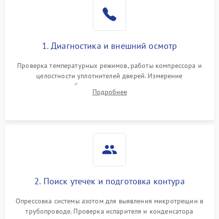
Образование конденсата
1800 ₽
Подробнее →
на стенках
Сбой в работе инвертора
2100 ₽
Подробнее →
1. Диагностика и внешний осмотр
Запах горелого при
2000 ₽
Подробнее →
Проверка температурных режимов, работы компрессора и
работе
целостности уплотнителей дверей. Измерение
сопротивления обмоток мотора, проверка термостата и
Не включается
Подробнее
1000 ₽
Подробнее →
считывание кодов ошибок с электронного дисплея.
холодильник
Проблемы с системой
автоматической
1800 ₽
Подробнее →
разморозки
2. Поиск утечек и подготовка контура
Опрессовка системы азотом для выявления микротрещин в
трубопроводе. Проверка испарителя и конденсатора