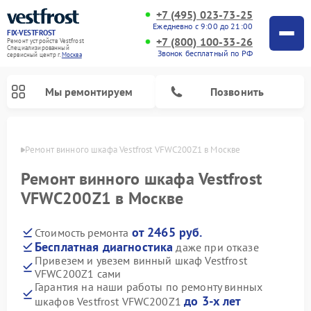
+7 (495) 023-73-25
Ежедневно с 9:00 до 21:00
FIX-VESTFROST
+7 (800) 100-33-26
Ремонт устройств Vestfrost
Специализированный
Звонок бесплатный по РФ
cервисный центр г.
Москва
Мы ремонтируем
Позвонить
оскве
Ремонт винного шкафа Vestfrost VFWC200Z1 в Москве
Ремонт винного шкафа Vestfrost
VFWC200Z1 в Москве
от 2465 руб.
Стоимость ремонта
Бесплатная диагностика
даже при отказе
Привезем и увезем винный шкаф Vestfrost
VFWC200Z1 сами
Ремонт холодильников Vestfrost
Ремонт стиральных машин Vestfrost
Ремонт духовых шкафов Vestfrost
Ремонт водонагревателей Vestfrost
Ремонт морозильных камер Vestfrost
Ремонт посудомоечных машин Vestfrost
Ремонт варочных панелей Vestfrost
Ремонт сушильных машин Vestfrost
Гарантия на наши работы по ремонту винных
до 3-х лет
шкафов Vestfrost VFWC200Z1