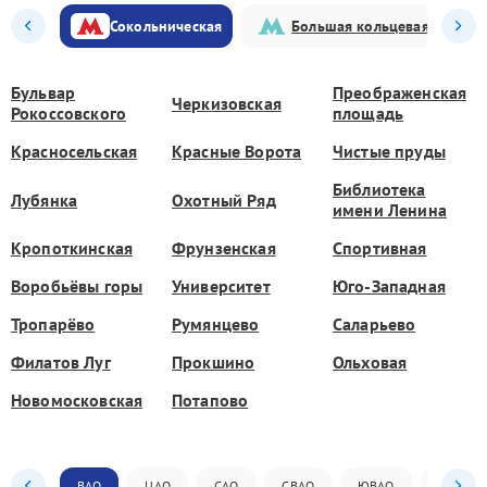
Сокольническая
Большая кольцевая
Бульвар
Преображенская
Черкизовская
Рокоссовского
площадь
Красносельская
Красные Ворота
Чистые пруды
Библиотека
Лубянка
Охотный Ряд
имени Ленина
Кропоткинская
Фрунзенская
Спортивная
Воробьёвы горы
Университет
Юго-Западная
Тропарёво
Румянцево
Саларьево
Филатов Луг
Прокшино
Ольховая
Новомосковская
Потапово
ВАО
ЦАО
САО
СВАО
ЮВАО
ЮАО