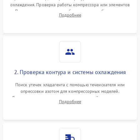
охлаждения. Проверка работы компрессора или элементов
Пельтье, оценка уровня вибрации и шума. Считывание
Подробнее
ошибок с модуля управления.
2. Проверка контура и системы охлаждения
Поиск утечек хладагента с помощью течеискателя или
опрессовки азотом для компрессорных моделей.
Диагностика термоэлектрических модулей, радиаторов и
Подробнее
кулеров на предмет перегрева или выхода из строя.