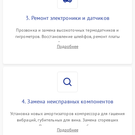
3. Ремонт электроники и датчиков
Прозвонка и замена высокоточных термодатчиков и
гигрометров. Восстановление шлейфов, ремонт платы
управления, отвечающей за поддержание микроклимата.
Подробнее
Проверка систем защиты от УФ-излучения и подсветки.
4. Замена неисправных компонентов
Установка новых амортизаторов компрессора для гашения
вибраций, губительных для вина. Замена сгоревших
элементов Пельтье, вентиляторов обдува, угольных
Подробнее
фильтров или поврежденных уплотнителей дверцы.