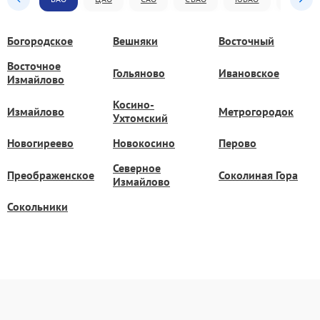
Богородское
Вешняки
Восточный
Восточное
Гольяново
Ивановское
Измайлово
Косино-
Измайлово
Метрогородок
Ухтомский
Новогиреево
Новокосино
Перово
Северное
Преображенское
Соколиная Гора
Измайлово
Сокольники