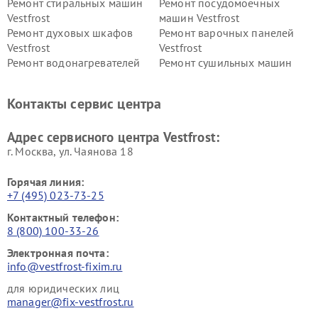
Ремонт стиральных машин
Ремонт посудомоечных
Vestfrost
машин Vestfrost
Ремонт духовых шкафов
Ремонт варочных панелей
Vestfrost
Vestfrost
Ремонт водонагревателей
Ремонт сушильных машин
Vestfrost
Vestfrost
Ремонт винных шкафов
Ремонт вытяжек Vestfrost
Контакты сервис центра
Vestfrost
Ремонт пылесосов Vestfrost
Адрес сервисного центра Vestfrost:
г. Москва, ул. Чаянова 18
Горячая линия:
+7 (495) 023-73-25
Контактный телефон:
8 (800) 100-33-26
Электронная почта:
info@vestfrost-fixim.ru
для юридических лиц
manager@fix-vestfrost.ru