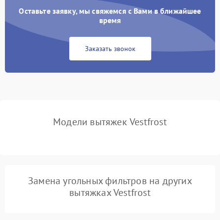
Оставьте заявку, мы свяжемся с Вами в ближайшее
Неисправность пускового
время
1000 ₽
Подробнее →
конденсатора
Заказать звонок
Поломка реле
1000 ₽
Подробнее →
Модели вытяжек Vestfrost
Замена угольных фильтров на других
вытяжках Vestfrost