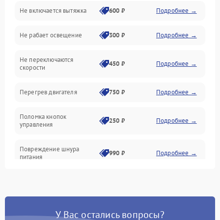
Не включается вытяжка
600 ₽
Подробнее →
Освещение
Не рабает освещение
300 ₽
Подробнее →
Механические повреждения
Не переключаются
Электроника
450 ₽
Подробнее →
скорости
Электрика/Механические
Перегрев двигателя
750 ₽
Подробнее →
Поломка кнопок
250 ₽
Подробнее →
управления
Повреждение шнура
990 ₽
Подробнее →
питания
Выбивает автомат при
550 ₽
Подробнее →
включении
У Вас остались вопросы?
Не ключается вытяжка
550 ₽
Подробнее →