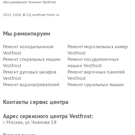
обслуживанию техники Vestfrost
2021-2026 © СЦ vestfrost-fixim.ru
Мы ремонтируем
Ремонт холодильников
Ремонт морозильных камер
Vestfrost
Vestfrost
Ремонт стиральных машин
Ремонт посудомоечных
Vestfrost
машин Vestfrost
Ремонт духовых шкафов
Ремонт варочных панелей
Vestfrost
Vestfrost
Ремонт водонагревателей
Ремонт сушильных машин
Vestfrost
Vestfrost
Ремонт винных шкафов
Ремонт вытяжек Vestfrost
Контакты сервис центра
Vestfrost
Ремонт пылесосов Vestfrost
Адрес сервисного центра Vestfrost:
г. Москва, ул. Чаянова 18
Горячая линия: