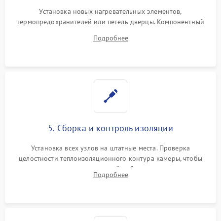
Установка новых нагревательных элементов,
термопредохранителей или петель дверцы. Компонентный
ремонт электронного модуля управления, замена
Подробнее
выгоревших реле, восстановление контактов и замена
уплотнителя.
5. Сборка и контроль изоляции
Установка всех узлов на штатные места. Проверка
целостности теплоизоляционного контура камеры, чтобы
исключить перегрев кухонной мебели и потерю тепла.
Подробнее
Надежная фиксация клемм и сборка корпуса шкафа.