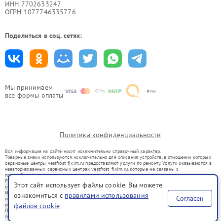
ИНН 7702633247
ОГРН 1077746335776
Поделиться в соц. сетях:
Мы принимаем
все формы оплаты
Политика конфиденциальности
Вся информация на сайте носит исключительно справочный характер.
Товарные знаки используются исключительно для описания устройств, в отношении которых
сервисные центры vestfrost-fixim.ru предоставляют услуги по ремонту. Услуги оказываются в
неавторизованных сервисных центрах vestfrost-fixim.ru, которые не связаны с
правообладателями товарных знаков или их официальными представителями.
Ремонт осуществляется для устройств, уже введенных в гражданский оборот в соответствии
Этот сайт использует файлы cookie. Вы можете
со статьей 1487 ГК РФ.
Использование товарных знаков не преследует цели индивидуализации услуг или введения
ознакомиться с
правилами использования
Согласен
потребителей в заблуждение, а служит для информирования о предоставляемых услугах по
ремонту техники указанных брендов.
файлов cookie
Представленная на сайте информация не является публичной офертой, определяемой
положениями Статьи 437(2) Гражданского кодекса РФ