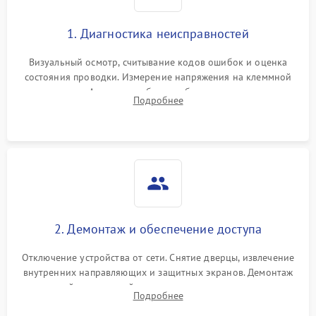
1. Диагностика неисправностей
Визуальный осмотр, считывание кодов ошибок и оценка
состояния проводки. Измерение напряжения на клеммной
колодке. Анализ жалоб на проблемы с нагревом,
Подробнее
конвекцией, панелью управления или блокировкой дверцы.
2. Демонтаж и обеспечение доступа
Отключение устройства от сети. Снятие дверцы, извлечение
внутренних направляющих и защитных экранов. Демонтаж
задней или верхней панели для прямого доступа к
Подробнее
нагревательным элементам, плате и вентиляторам.