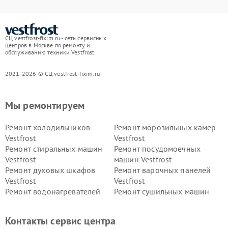
СЦ vestfrost-fixim.ru - сеть сервисных
центров в Москве по ремонту и
обслуживанию техники Vestfrost
2021-2026 © СЦ vestfrost-fixim.ru
Мы ремонтируем
Ремонт холодильников
Ремонт морозильных камер
Vestfrost
Vestfrost
Ремонт стиральных машин
Ремонт посудомоечных
Vestfrost
машин Vestfrost
Ремонт духовых шкафов
Ремонт варочных панелей
Vestfrost
Vestfrost
Ремонт водонагревателей
Ремонт сушильных машин
Vestfrost
Vestfrost
Ремонт винных шкафов
Ремонт вытяжек Vestfrost
Контакты сервис центра
Vestfrost