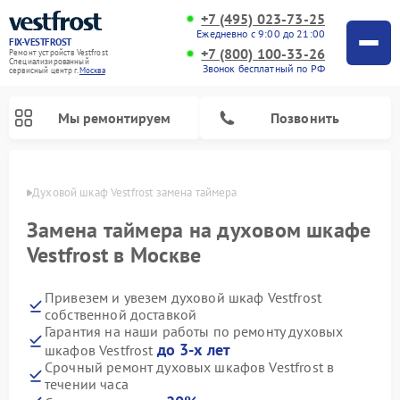
+7 (495) 023-73-25
Ежедневно с 9:00 до 21:00
FIX-VESTFROST
+7 (800) 100-33-26
Ремонт устройств Vestfrost
Специализированный
Звонок бесплатный по РФ
cервисный центр г.
Москва
Мы ремонтируем
Позвонить
оскве
Духовой шкаф Vestfrost замена таймера
Замена таймера на духовом шкафе
Vestfrost в Москве
Привезем и увезем духовой шкаф Vestfrost
собственной доставкой
Гарантия на наши работы по ремонту духовых
до 3-х лет
шкафов Vestfrost
Ремонт холодильников Vestfrost
Ремонт стиральных машин Vestfrost
Ремонт варочных панелей Vestfrost
Ремонт сушильных машин Vestfrost
Ремонт морозильных камер Vestfrost
Ремонт посудомоечных машин Vestfrost
Ремонт водонагревателей Vestfrost
Ремонт винных шкафов Vestfrost
Срочный ремонт духовых шкафов Vestfrost в
течении часа