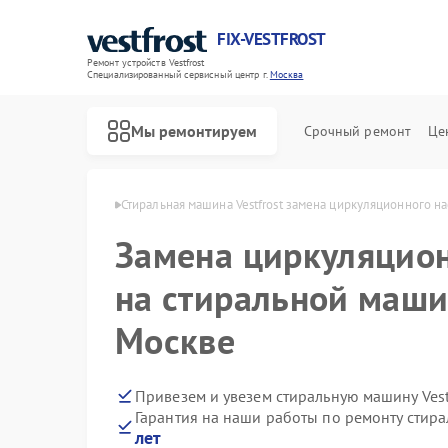
FIX-VESTFROST
Ремонт устройств Vestfrost
Специализированный cервисный центр г.
Москва
Мы ремонтируем
Срочный ремонт
Це
 Vestfrost в Москве
Стиральная машина Vestfrost замена циркуляционного на
Замена циркуляцион
на стиральной машин
Москве
Привезем и увезем стиральную машину Vest
Гарантия на наши работы по ремонту стира
лет
Ремонт холодильников Vestfrost
Ремонт морозильных камер Vestfrost
Ремонт посудомоечных машин Vestfrost
Ремонт духовых шкафов Vestfrost
Ремонт варочных панелей Vestfrost
Ремонт водонагревателей Vestfrost
Ремонт сушильных машин Vestfrost
Ремонт винных шкафов Vestfrost