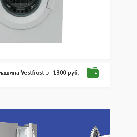
машина Vestfrost
от
1800 руб.