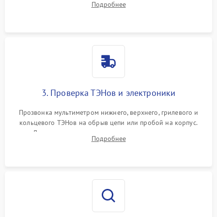
Подробнее
нагревательным элементам, плате и вентиляторам.
3. Проверка ТЭНов и электроники
Прозвонка мультиметром нижнего, верхнего, грилевого и
кольцевого ТЭНов на обрыв цепи или пробой на корпус.
Диагностика термостата, датчиков температуры,
Подробнее
переключателя режимов и мотора конвекции.