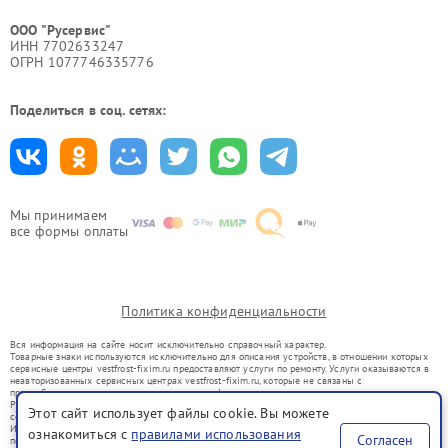
ООО "Русервис"
ИНН 7702633247
ОГРН 1077746335776
Поделиться в соц. сетях:
Мы принимаем
все формы оплаты
Политика конфиденциальности
Вся информация на сайте носит исключительно справочный характер.
Товарные знаки используются исключительно для описания устройств, в отношении которых
сервисные центры vestfrost-fixim.ru предоставляют услуги по ремонту. Услуги оказываются в
неавторизованных сервисных центрах vestfrost-fixim.ru, которые не связаны с
правообладателями товарных знаков или их официальными представителями.
Ремонт осуществляется для устройств, уже введенных в гражданский оборот в соответствии
Этот сайт использует файлы cookie. Вы можете
со статьей 1487 ГК РФ.
Использование товарных знаков не преследует цели индивидуализации услуг или введения
ознакомиться с
правилами использования
Согласен
потребителей в заблуждение, а служит для информирования о предоставляемых услугах по