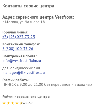
Ремонт винных шкафов
Ремонт вытяжек Vestfrost
Контакты сервис центра
Vestfrost
Ремонт пылесосов Vestfrost
Адрес сервисного центра Vestfrost:
г. Москва, ул. Чаянова 18
Горячая линия:
+7 (495) 023-73-25
Контактный телефон:
8 (800) 100-33-26
Электронная почта:
info@vestfrost-fixim.ru
для юридических лиц
manager@fix-vestfrost.ru
График работы:
ПН-ВСК с 9:00 до 21:00 без перерывов и выходных
Рейтинг сервисного центра
4.9-5.0