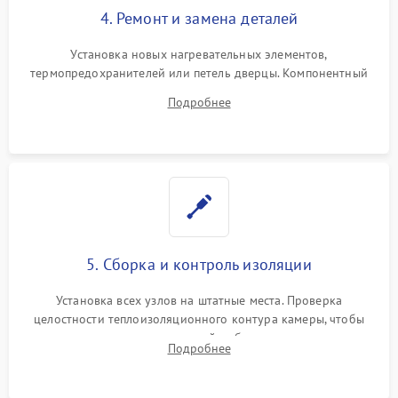
4. Ремонт и замена деталей
Установка новых нагревательных элементов,
термопредохранителей или петель дверцы. Компонентный
ремонт электронного модуля управления, замена
Подробнее
выгоревших реле, восстановление контактов и замена
уплотнителя.
5. Сборка и контроль изоляции
Установка всех узлов на штатные места. Проверка
целостности теплоизоляционного контура камеры, чтобы
исключить перегрев кухонной мебели и потерю тепла.
Подробнее
Надежная фиксация клемм и сборка корпуса шкафа.