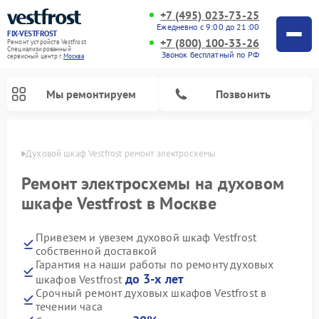
+7 (495) 023-73-25
Ежедневно с 9:00 до 21:00
FIX-VESTFROST
+7 (800) 100-33-26
Ремонт устройств Vestfrost
Специализированный
Звонок бесплатный по РФ
cервисный центр г.
Москва
Мы ремонтируем
Позвонить
оскве
Духовой шкаф Vestfrost ремонт электросхемы
Ремонт электросхемы на духовом
шкафе Vestfrost в Москве
Привезем и увезем духовой шкаф Vestfrost
собственной доставкой
Гарантия на наши работы по ремонту духовых
до 3-х лет
шкафов Vestfrost
Ремонт холодильников Vestfrost
Ремонт стиральных машин Vestfrost
Ремонт варочных панелей Vestfrost
Ремонт сушильных машин Vestfrost
Ремонт морозильных камер Vestfrost
Ремонт посудомоечных машин Vestfrost
Ремонт водонагревателей Vestfrost
Ремонт винных шкафов Vestfrost
Срочный ремонт духовых шкафов Vestfrost в
течении часа