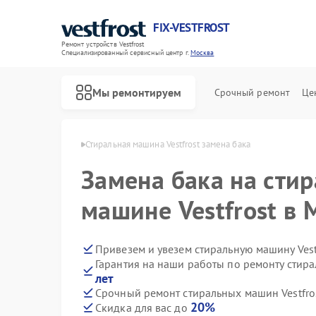
FIX-VESTFROST
Ремонт устройств Vestfrost
Специализированный cервисный центр г.
Москва
Мы ремонтируем
Срочный ремонт
Це
 Vestfrost в Москве
Стиральная машина Vestfrost замена бака
Замена бака на сти
машине Vestfrost в 
Привезем и увезем стиральную машину Vest
Гарантия на наши работы по ремонту стира
лет
Срочный ремонт стиральных машин Vestfros
20%
Скидка для вас до
Ремонт холодильников Vestfrost
Ремонт морозильных камер Vestfrost
Ремонт посудомоечных машин Vestfrost
Ремонт духовых шкафов Vestfrost
Ремонт варочных панелей Vestfrost
Ремонт водонагревателей Vestfrost
Ремонт сушильных машин Vestfrost
Ремонт винных шкафов Vestfrost