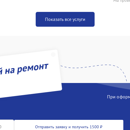
Мы прове
Показать все услуги
й на ремонт
При оформл
Отправить заявку и получить 1500 ₽