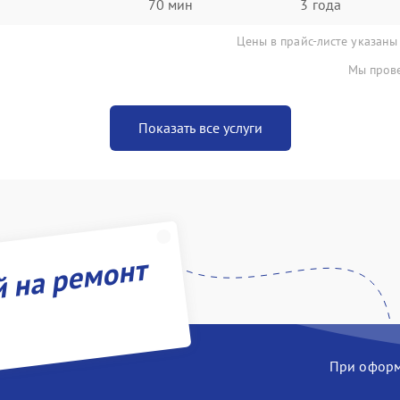
70 мин
3 года
Цены в прайс-листе указаны
Мы прове
Показать все услуги
й на ремонт
При оформл