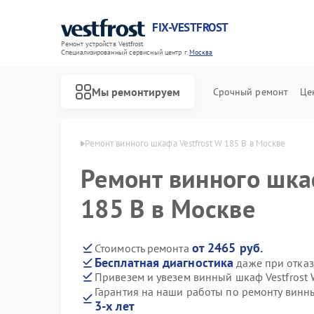
FIX-VESTFROST
Ремонт устройств Vestfrost
Специализированный cервисный центр г.
Москва
Мы ремонтируем
Срочный ремонт
Це
 Vestfrost в Москве
Ремонт винного шкафа Vestfrost W 185 B в Москве
Ремонт винного шка
185 B в Москве
от 2465 руб.
Стоимость ремонта
Бесплатная диагностика
даже при отказ
Привезем и увезем винный шкаф Vestfrost 
Гарантия на наши работы по ремонту винн
3-х лет
Ремонт холодильников Vestfrost
Ремонт морозильных камер Vestfrost
Ремонт стиральных машин Vestfrost
Ремонт посудомоечных машин Vestfrost
Ремонт духовых шкафов Vestfrost
Ремонт варочных панелей Vestfrost
Ремонт водонагревателей Vestfrost
Ремонт сушильных машин Vestfrost