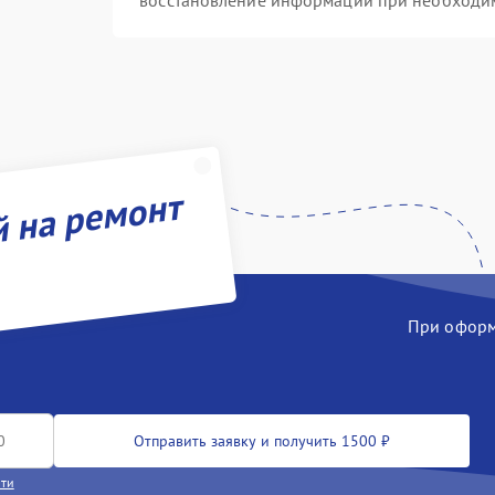
восстановление информации при необходи
й на ремонт
При оформл
Отправить заявку и получить 1500 ₽
сти