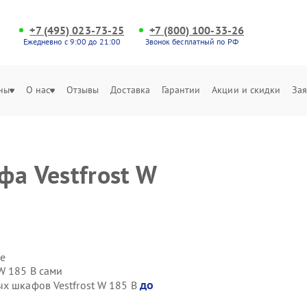
+7 (495) 023-73-25
+7 (800) 100-33-26
Ежедневно с 9:00 до 21:00
Звонок бесплатный по РФ
ны
О нас
Отзывы
Доставка
Гарантии
Акции и скидки
Зая
фа Vestfrost W
е
W 185 B сами
до
ых шкафов Vestfrost W 185 B