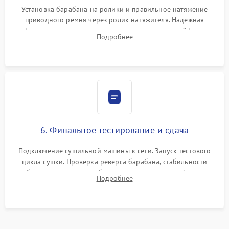
Установка барабана на ролики и правильное натяжение
приводного ремня через ролик натяжителя. Надежная
фиксация всех узлов, подключение клемм и шлейфов к
Подробнее
модулю управления. Монтаж корпусных панелей, люка и
верхней крышки устройства.
6. Финальное тестирование и сдача
Подключение сушильной машины к сети. Запуск тестового
цикла сушки. Проверка реверса барабана, стабильности
набора температуры, работы дренажного насоса (откачка
Подробнее
конденсата) и отсутствия посторонних скрипов, стуков или
вибраций.