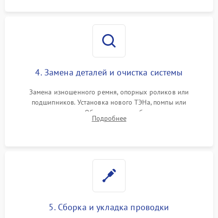
4. Замена деталей и очистка системы
Замена изношенного ремня, опорных роликов или
подшипников. Установка нового ТЭНа, помпы или
термодатчиков. Обязательная глубокая очистка
Подробнее
конденсатора, крыльчатки вентилятора и воздуховодов от
ворса. Восстановление платы управления.
5. Сборка и укладка проводки