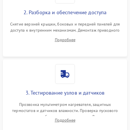
2. Разборка и обеспечение доступа
Снятие верхней крышки, боковых и передней панелей для
доступа к внутренним механизмам. Демонтаж приводного
ремня, панели управления и защитных кожухов.
Подробнее
Обеспечение свободного доступа к ТЭНу, компрессору,
двигателю и дренажной помпе.
3. Тестирование узлов и датчиков
Прозвонка мультиметром нагревателя, защитных
термостатов и датчиков влажности. Проверка пускового
конденсатора, обмоток мотора и помпы. Для машин с
Подробнее
тепловым насосом — диагностика работы компрессора и
оценка циркуляции хладагента.