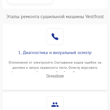
Этапы ремонта сушильной машины Vestfrost
1. Диагностика и визуальный осмотр
Отключение от электросети. Считывание кодов ошибок на
дисплее и запуск сервисного теста. Осмотр ворсового
фильтра, теплообменника и барабана. Опрос клиента о
Подробнее
неисправностях (не сушит, не крутит барабан, сильно шумит
или выдает ошибку).