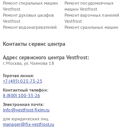
Ремонт стиральных машин
Ремонт посудомоечных
Vestfrost
машин Vestfrost
Ремонт духовых шкафов
Ремонт варочных панелей
Vestfrost
Vestfrost
Ремонт водонагревателей
Ремонт сушильных машин
Vestfrost
Vestfrost
Ремонт винных шкафов
Ремонт вытяжек Vestfrost
Контакты сервис центра
Vestfrost
Ремонт пылесосов Vestfrost
Адрес сервисного центра Vestfrost:
г. Москва, ул. Чаянова 18
Горячая линия:
+7 (495) 023-73-25
Контактный телефон:
8 (800) 100-33-26
Электронная почта:
info@vestfrost-fixim.ru
для юридических лиц
manager@fix-vestfrost.ru