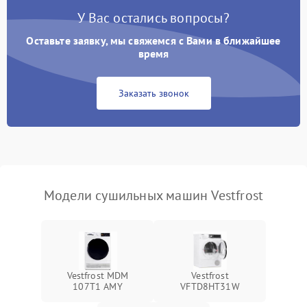
У Вас остались вопросы?
Проблемы с блоком
1800 ₽
Подробнее →
управления
Оставьте заявку, мы свяжемся с Вами в ближайшее
время
Не завершает программу
1500 ₽
Подробнее →
Заказать звонок
Зависает программа
1500 ₽
Подробнее →
Ошибка на дисплее
1290 ₽
Подробнее →
Модели сушильных машин Vestfrost
Vestfrost MDM
Vestfrost
107T1 AMY
VFTD8HT31W