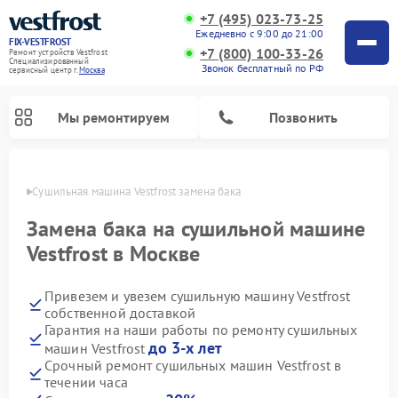
+7 (495) 023-73-25
Ежедневно с 9:00 до 21:00
FIX-VESTFROST
+7 (800) 100-33-26
Ремонт устройств Vestfrost
Специализированный
Звонок бесплатный по РФ
cервисный центр г.
Москва
Мы ремонтируем
Позвонить
оскве
Сушильная машина Vestfrost замена бака
Замена бака на сушильной машине
Vestfrost в Москве
Привезем и увезем сушильную машину Vestfrost
собственной доставкой
Гарантия на наши работы по ремонту сушильных
до 3-х лет
машин Vestfrost
Ремонт холодильников Vestfrost
Ремонт стиральных машин Vestfrost
Ремонт духовых шкафов Vestfrost
Ремонт водонагревателей Vestfrost
Ремонт морозильных камер Vestfrost
Ремонт посудомоечных машин Vestfrost
Ремонт варочных панелей Vestfrost
Ремонт винных шкафов Vestfrost
Срочный ремонт сушильных машин Vestfrost в
течении часа