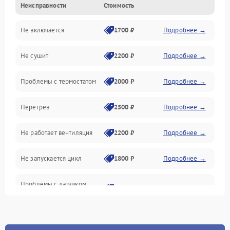
Неисправности
Стоимость
Нагрев
Не включается
1700 ₽
Подробнее →
Механические повреждения
Не сушит
2200 ₽
Подробнее →
Оптика
Проблемы с термостатом
2000 ₽
Подробнее →
Программное обеспечение
Перегрев
2500 ₽
Подробнее →
Датчики
Не работает вентиляция
2200 ₽
Подробнее →
Безопасность
Не запускается цикл
1800 ₽
Подробнее →
Проблемы с датчиком
2500 ₽
Подробнее →
влажности
Не работает нагреватель
2500 ₽
Подробнее →