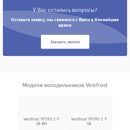
Поломка системы No Frost
2600 ₽
Подробнее →
У Вас остались вопросы?
Оставьте заявку, мы свяжемся с Вами в ближайшее
Образование конденсата
1800 ₽
Подробнее →
на стенках
время
Сбой в работе инвертора
2100 ₽
Подробнее →
Заказать звонок
Запах горелого при
2000 ₽
Подробнее →
работе
Не включается
1000 ₽
Подробнее →
холодильник
Модели холодильников Vestfrost
Проблемы с системой
автоматической
1800 ₽
Подробнее →
разморозки
Vestfrost VF395-1 F
Vestfrost VF395-1 F
SB BH
SB