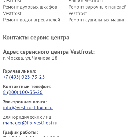
Vestfrost
машин Vestfrost
Ремонт духовых шкафов
Ремонт варочных панелей
Vestfrost
Vestfrost
Ремонт водонагревателей
Ремонт сушильных машин
Vestfrost
Vestfrost
Ремонт винных шкафов
Ремонт вытяжек Vestfrost
Контакты сервис центра
Vestfrost
Ремонт пылесосов Vestfrost
Адрес сервисного центра Vestfrost:
г. Москва, ул. Чаянова 18
Горячая линия:
+7 (495) 023-73-25
Контактный телефон:
8 (800) 100-33-26
Электронная почта:
info@vestfrost-fixim.ru
для юридических лиц
manager@fix-vestfrost.ru
График работы: