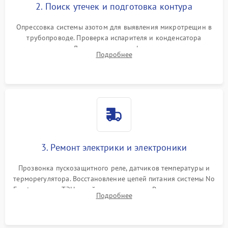
2. Поиск утечек и подготовка контура
Опрессовка системы азотом для выявления микротрещин в
трубопроводе. Проверка испарителя и конденсатора
течеискателем. Демонтаж старого фильтра-осушителя и
Подробнее
продувка капиллярной трубки для устранения засоров.
3. Ремонт электрики и электроники
Прозвонка пускозащитного реле, датчиков температуры и
терморегулятора. Восстановление цепей питания системы No
Frost, включая ТЭН оттайки и вентилятор. Ремонт или замена
Подробнее
платы управления при сбоях алгоритмов.