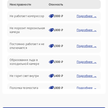
Неисправности
Стоимость
Механика
Не работает компрессор
2000 ₽
Подробнее →
Электропитание
Не морозит морозильная
Дренаж
1800 ₽
Подробнее →
камера
Оттайка
Постоянно работает и не
1500 ₽
Подробнее →
отключается
Программное обеспечение
Образование льда в
1500 ₽
Подробнее →
холодильной камере
Не горит свет внутри
1400 ₽
Подробнее →
Поломка термостата
1800 ₽
Подробнее →
Не работает вентилятор
1800 ₽
Подробнее →