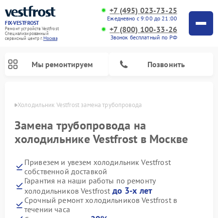
+7 (495) 023-73-25
Ежедневно с 9:00 до 21:00
FIX-VESTFROST
+7 (800) 100-33-26
Ремонт устройств Vestfrost
Специализированный
Звонок бесплатный по РФ
cервисный центр г.
Москва
Мы ремонтируем
Позвонить
оскве
Холодильник Vestfrost замена трубопровода
Замена трубопровода на
холодильнике Vestfrost в Москве
Привезем и увезем холодильник Vestfrost
собственной доставкой
Гарантия на наши работы по ремонту
до 3-х лет
холодильников Vestfrost
Ремонт морозильных камер Vestfrost
Ремонт посудомоечных машин Vestfrost
Ремонт варочных панелей Vestfrost
Ремонт сушильных машин Vestfrost
Ремонт стиральных машин Vestfrost
Ремонт духовых шкафов Vestfrost
Ремонт водонагревателей Vestfrost
Ремонт винных шкафов Vestfrost
Срочный ремонт холодильников Vestfrost в
течении часа