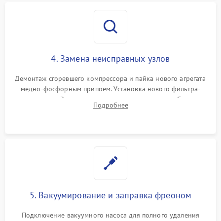
4. Замена неисправных узлов
Демонтаж сгоревшего компрессора и пайка нового агрегата
медно-фосфорным припоем. Установка нового фильтра-
осушителя. Замена изношенных вентиляторов обдува,
Подробнее
сломанных заслонок или поврежденных дверных петель.
5. Вакуумирование и заправка фреоном
Подключение вакуумного насоса для полного удаления