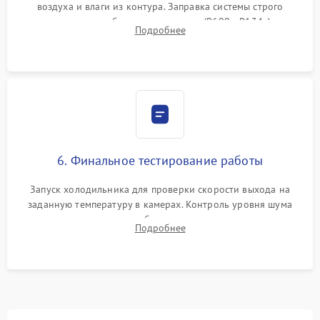
воздуха и влаги из контура. Заправка системы строго
дозированным объемом хладагента (R600a, R134a) по
Подробнее
электронным весам. Контроль рабочего давления в системе.
6. Финальное тестирование работы
Запуск холодильника для проверки скорости выхода на
заданную температуру в камерах. Контроль уровня шума
компрессора, отсутствия обмерзания стенок и корректного
Подробнее
срабатывания системы автоматической оттайки.