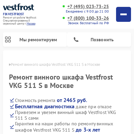
+7 (495) 023-73-25
Ежедневно с 9:00 до 21:00
FIX-VESTFROST
+7 (800) 100-33-26
Ремонт устройств Vestfrost
Специализированный
Звонок бесплатный по РФ
cервисный центр г.
Москва
Мы ремонтируем
Позвонить
оскве
Ремонт винного шкафа Vestfrost VKG 511 S в Москве
Ремонт винного шкафа Vestfrost
VKG 511 S в Москве
от 2465 руб.
Стоимость ремонта
Бесплатная диагностика
даже при отказе
Привезем и увезем винный шкаф Vestfrost VKG
511 S сами
Ремонт холодильников Vestfrost
Ремонт стиральных машин Vestfrost
Ремонт духовых шкафов Vestfrost
Ремонт водонагревателей Vestfrost
Ремонт морозильных камер Vestfrost
Ремонт посудомоечных машин Vestfrost
Ремонт варочных панелей Vestfrost
Ремонт сушильных машин Vestfrost
Гарантия на наши работы по ремонту винных
до 3-х лет
шкафов Vestfrost VKG 511 S