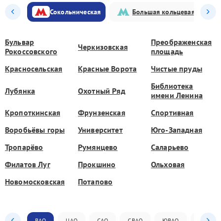
Сокольническая
Большая кольцевая
Бульвар
Преображенская
Черкизовская
Рокоссовского
площадь
Красносельская
Красные Ворота
Чистые пруды
Библиотека
Лубянка
Охотный Ряд
имени Ленина
Кропоткинская
Фрунзенская
Спортивная
Воробьёвы горы
Университет
Юго-Западная
Тропарёво
Румянцево
Саларьево
Филатов Луг
Прокшино
Ольховая
Новомосковская
Потапово
ВАО
ЦАО
САО
СВАО
ЮВАО
ЮАО