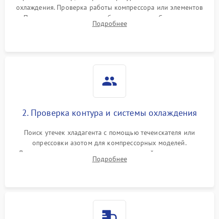
охлаждения. Проверка работы компрессора или элементов
Пельтье, оценка уровня вибрации и шума. Считывание
Подробнее
ошибок с модуля управления.
2. Проверка контура и системы охлаждения
Поиск утечек хладагента с помощью течеискателя или
опрессовки азотом для компрессорных моделей.
Диагностика термоэлектрических модулей, радиаторов и
Подробнее
кулеров на предмет перегрева или выхода из строя.