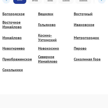
Богородское
Вешняки
Восточный
Восточное
Гольяново
Ивановское
Измайлово
Косино-
Измайлово
Метрогородок
Ухтомский
Новогиреево
Новокосино
Перово
Северное
Преображенское
Соколиная Гора
Измайлово
Сокольники