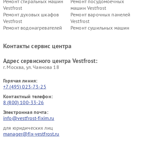
Ремонт стиральных машин
Ремонт посудомоечных
Vestfrost
машин Vestfrost
Ремонт духовых шкафов
Ремонт варочных панелей
Vestfrost
Vestfrost
Ремонт водонагревателей
Ремонт сушильных машин
Vestfrost
Vestfrost
Ремонт винных шкафов
Ремонт вытяжек Vestfrost
Контакты сервис центра
Vestfrost
Ремонт пылесосов Vestfrost
Адрес сервисного центра Vestfrost:
г. Москва, ул. Чаянова 18
Горячая линия:
+7 (495) 023-73-25
Контактный телефон:
8 (800) 100-33-26
Электронная почта:
info@vestfrost-fixim.ru
для юридических лиц
manager@fix-vestfrost.ru