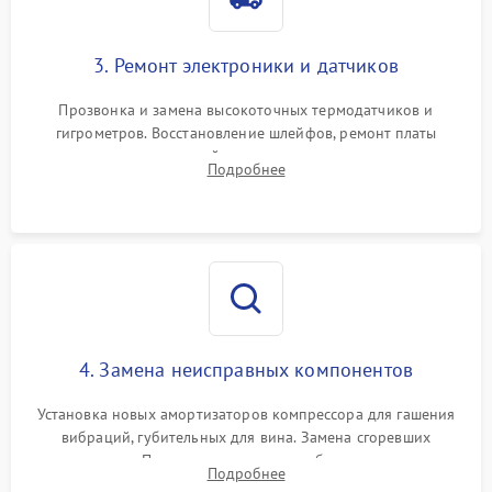
3. Ремонт электроники и датчиков
Прозвонка и замена высокоточных термодатчиков и
гигрометров. Восстановление шлейфов, ремонт платы
управления, отвечающей за поддержание микроклимата.
Подробнее
Проверка систем защиты от УФ-излучения и подсветки.
4. Замена неисправных компонентов
Установка новых амортизаторов компрессора для гашения
вибраций, губительных для вина. Замена сгоревших
элементов Пельтье, вентиляторов обдува, угольных
Подробнее
фильтров или поврежденных уплотнителей дверцы.