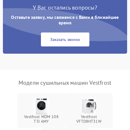
У Вас остались вопросы?
Проблемы с блоком
1800 ₽
Подробнее →
управления
Оставьте заявку, мы свяжемся с Вами в ближайшее
время
Не завершает программу
1500 ₽
Подробнее →
Заказать звонок
Зависает программа
1500 ₽
Подробнее →
Ошибка на дисплее
1290 ₽
Подробнее →
Модели сушильных машин Vestfrost
Vestfrost MDM 108
Vestfrost
T3I AMY
VFTD8HT31W