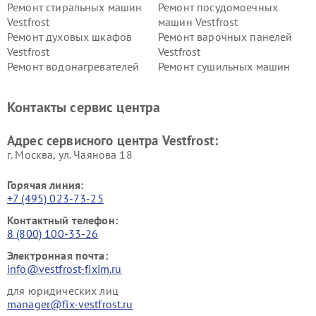
Ремонт стиральных машин
Ремонт посудомоечных
Vestfrost
машин Vestfrost
Ремонт духовых шкафов
Ремонт варочных панелей
Vestfrost
Vestfrost
Ремонт водонагревателей
Ремонт сушильных машин
Vestfrost
Vestfrost
Ремонт винных шкафов
Ремонт вытяжек Vestfrost
Контакты сервис центра
Vestfrost
Ремонт пылесосов Vestfrost
Адрес сервисного центра Vestfrost:
г. Москва, ул. Чаянова 18
Горячая линия:
+7 (495) 023-73-25
Контактный телефон:
8 (800) 100-33-26
Электронная почта:
info@vestfrost-fixim.ru
для юридических лиц
manager@fix-vestfrost.ru