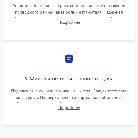
Установка барабана на ролики и правильное натяжение
приводного ремня через ролик натяжителя. Надежная
фиксация всех узлов, подключение клемм и шлейфов к
Подробнее
модулю управления. Монтаж корпусных панелей, люка и
верхней крышки устройства.
6. Финальное тестирование и сдача
Подключение сушильной машины к сети. Запуск тестового
цикла сушки. Проверка реверса барабана, стабильности
набора температуры, работы дренажного насоса (откачка
Подробнее
конденсата) и отсутствия посторонних скрипов, стуков или
вибраций.