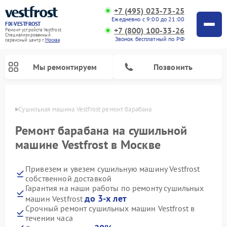
+7 (495) 023-73-25
Ежедневно с 9:00 до 21:00
FIX-VESTFROST
+7 (800) 100-33-26
Ремонт устройств Vestfrost
Специализированный
Звонок бесплатный по РФ
cервисный центр г.
Москва
Мы ремонтируем
Позвонить
оскве
Сушильная машина Vestfrost ремонт барабана
Ремонт барабана на сушильной
машине Vestfrost в Москве
Привезем и увезем сушильную машину Vestfrost
собственной доставкой
Гарантия на наши работы по ремонту сушильных
до 3-х лет
машин Vestfrost
Ремонт холодильников Vestfrost
Ремонт стиральных машин Vestfrost
Ремонт духовых шкафов Vestfrost
Ремонт водонагревателей Vestfrost
Ремонт морозильных камер Vestfrost
Ремонт посудомоечных машин Vestfrost
Ремонт варочных панелей Vestfrost
Ремонт винных шкафов Vestfrost
Срочный ремонт сушильных машин Vestfrost в
течении часа