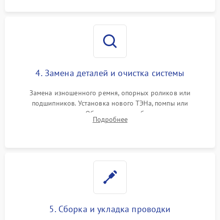
4. Замена деталей и очистка системы
Замена изношенного ремня, опорных роликов или
подшипников. Установка нового ТЭНа, помпы или
термодатчиков. Обязательная глубокая очистка
Подробнее
конденсатора, крыльчатки вентилятора и воздуховодов от
ворса. Восстановление платы управления.
5. Сборка и укладка проводки