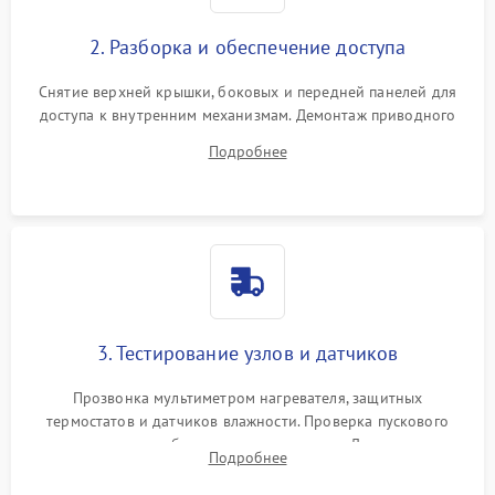
2. Разборка и обеспечение доступа
Снятие верхней крышки, боковых и передней панелей для
доступа к внутренним механизмам. Демонтаж приводного
ремня, панели управления и защитных кожухов.
Подробнее
Обеспечение свободного доступа к ТЭНу, компрессору,
двигателю и дренажной помпе.
3. Тестирование узлов и датчиков
Прозвонка мультиметром нагревателя, защитных
термостатов и датчиков влажности. Проверка пускового
конденсатора, обмоток мотора и помпы. Для машин с
Подробнее
тепловым насосом — диагностика работы компрессора и
оценка циркуляции хладагента.