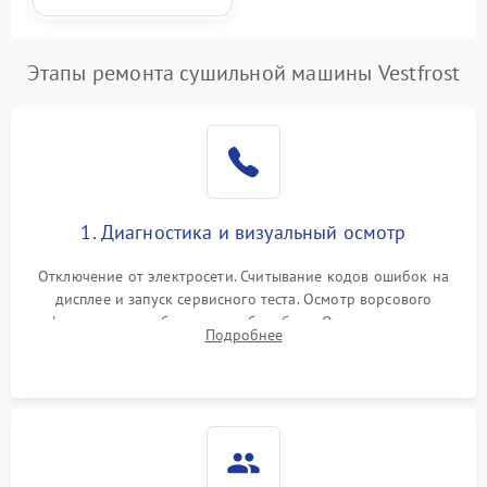
Этапы ремонта сушильной машины Vestfrost
1. Диагностика и визуальный осмотр
Отключение от электросети. Считывание кодов ошибок на
дисплее и запуск сервисного теста. Осмотр ворсового
фильтра, теплообменника и барабана. Опрос клиента о
Подробнее
неисправностях (не сушит, не крутит барабан, сильно шумит
или выдает ошибку).