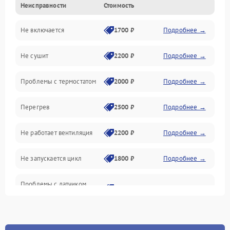
Неисправности
Стоимость
Нагрев
Не включается
1700 ₽
Подробнее →
Механические повреждения
Не сушит
2200 ₽
Подробнее →
Оптика
Проблемы с термостатом
2000 ₽
Подробнее →
Программное обеспечение
Перегрев
2500 ₽
Подробнее →
Датчики
Не работает вентиляция
2200 ₽
Подробнее →
Безопасность
Не запускается цикл
1800 ₽
Подробнее →
Проблемы с датчиком
2500 ₽
Подробнее →
влажности
Не работает нагреватель
2500 ₽
Подробнее →