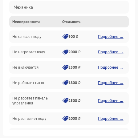
Механика
Неисправности
Стоимость
Управление
Не сливает воду
500 ₽
Подробнее →
Электропитание
Не нагревает воду
2000 ₽
Подробнее →
Датчики
Не включается
2500 ₽
Подробнее →
Нагрев
Не работает насос
1800 ₽
Подробнее →
Вода
Не работает панель
Гигиена
2500 ₽
Подробнее →
управления
Программное обеспечение
Не распыляет воду
2000 ₽
Подробнее →
Не запускается цикл
1800 ₽
Подробнее →