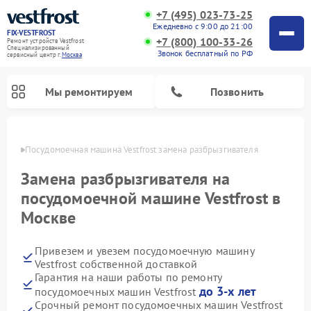
+7 (495) 023-73-25
Ежедневно с 9:00 до 21:00
FIX-VESTFROST
+7 (800) 100-33-26
Ремонт устройств Vestfrost
Специализированный
Звонок бесплатный по РФ
cервисный центр г.
Москва
Мы ремонтируем
Позвонить
оскве
Посудомоечная машина Vestfrost замена разбрызгивателя
Замена разбрызгивателя на
посудомоечной машине Vestfrost в
Москве
Привезем и увезем посудомоечную машину
Vestfrost собственной доставкой
Гарантия на наши работы по ремонту
Ремонт холодильников Vestfrost
Ремонт стиральных машин Vestfrost
Ремонт варочных панелей Vestfrost
Ремонт сушильных машин Vestfrost
Ремонт морозильных камер Vestfrost
Ремонт духовых шкафов Vestfrost
Ремонт водонагревателей Vestfrost
Ремонт винных шкафов Vestfrost
до 3-х лет
посудомоечных машин Vestfrost
Срочный ремонт посудомоечных машин Vestfrost