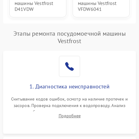
машины Vestfrost
машины Vestfrost
D41VDW
VFDW6041
Этапы ремонта посудомоечной машины
Vestfrost
1. Диагностика неисправностей
Считывание кодов ошибок, осмотр на наличие протечек и
засоров. Проверка подключения к водопроводу. Анализ
жалоб на отсутствие слива, нагрева, вращения
Подробнее
разбрызгивателей или срабатывание системы защиты
аквастоп.