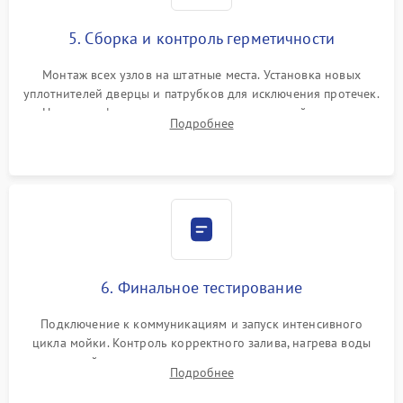
5. Сборка и контроль герметичности
Монтаж всех узлов на штатные места. Установка новых
уплотнителей дверцы и патрубков для исключения протечек.
Надежная фиксация хомутов гидравлической системы,
Подробнее
сборка корпуса и установка датчика поплавка.
6. Финальное тестирование
Подключение к коммуникациям и запуск интенсивного
цикла мойки. Контроль корректного залива, нагрева воды
до нужной температуры, отсутствия посторонних шумов,
Подробнее
штатного слива и абсолютной сухости в поддоне.