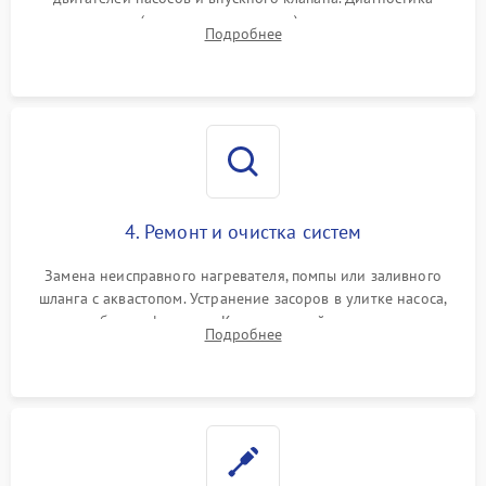
прессостата (датчика уровня воды), датчика мутности,
Подробнее
концевика дверцы и электронного модуля управления.
4. Ремонт и очистка систем
Замена неисправного нагревателя, помпы или заливного
шланга с аквастопом. Устранение засоров в улитке насоса,
патрубках и фильтрах. Компонентный ремонт платы
Подробнее
управления, восстановление поврежденной проводки.