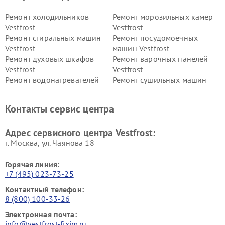
Ремонт холодильников
Ремонт морозильных камер
Vestfrost
Vestfrost
Ремонт стиральных машин
Ремонт посудомоечных
Vestfrost
машин Vestfrost
Ремонт духовых шкафов
Ремонт варочных панелей
Vestfrost
Vestfrost
Ремонт водонагревателей
Ремонт сушильных машин
Vestfrost
Vestfrost
Ремонт винных шкафов
Ремонт вытяжек Vestfrost
Контакты сервис центра
Vestfrost
Ремонт пылесосов Vestfrost
Адрес сервисного центра Vestfrost:
г. Москва, ул. Чаянова 18
Горячая линия:
+7 (495) 023-73-25
Контактный телефон:
8 (800) 100-33-26
Электронная почта:
info@vestfrost-fixim.ru