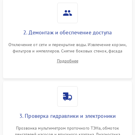
2. Демонтаж и обеспечение доступа
Отключение от сети и перекрытие воды. Извлечение корзин,
фильтров и импеллеров. Снятие боковых стенок, фасада
дверцы или нижнего поддона для прямого доступа к
Подробнее
циркуляционному насосу, ТЭНу и сливной помпе.
3. Проверка гидравлики и электроники
Прозвонка мультиметром проточного ТЭНа, обмоток
двигателей насосов и впускного клапана. Диагностика