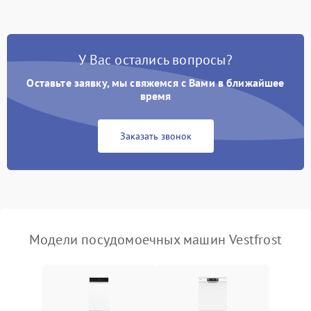
стирки
Проблемы с набором
1800 ₽
Подробнее →
воды
У Вас остались вопросы?
Оставьте заявку, мы свяжемся с Вами в ближайшее
Не работает сушилка
2100 ₽
Подробнее →
время
Сбои в работе таймера
1700 ₽
Подробнее →
Заказать звонок
Проблемы с
2100 ₽
Подробнее →
циркуляционным насосом
Модели посудомоечных машин Vestfrost