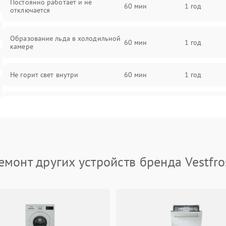
Постоянно работает и не
60 мин
1 год
отключается
Образование льда в холодильной
60 мин
1 год
камере
Не горит свет внутри
60 мин
1 год
Поломка термостата
60 мин
1 год
Не работает вентилятор
60 мин
1 год
емонт других устройств бренда Vestfro
Поломка системы No Frost
60 мин
1 год
Образование конденсата на
60 мин
1 год
стенках
Сбой в работе инвертора
60 мин
1 год