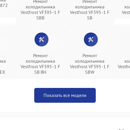
Ремонт
Ремонт
 872
холодильника
холодильника
хо
Vestfrost VF395-1 F
Vestfrost VF395-1 F
Ves
SBB
SB
Ремонт
Ремонт
ика
холодильника
холодильника
хо
Vestfrost VF395-1 F
Vestfrost VF395-1 F
Vestf
EX
SB BH
SBW
Показать все модели