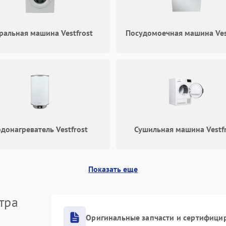
Запах горелого при работе
60 мин
1 год
ральная машина Vestfrost
Посудомоечная машина Ves
Не включается холодильник
60 мин
1 год
Проблемы с системой
60 мин
1 год
автоматической разморозки
донагреватель Vestfrost
Сушильная машина Vestf
Показать еще
тра
Оригинальные запчасти и сертифици