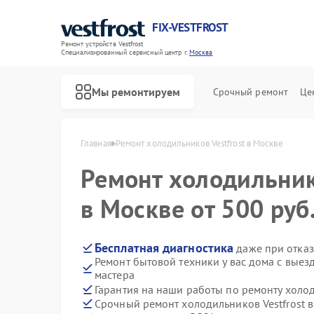
FIX-VESTFROST
Ремонт устройств Vestfrost
Специализированный cервисный центр г.
Москва
Мы ремонтируем
Срочный ремонт
Це
Главная
Ремонт холодильников Vestfrost в Москве
Ремонт холодильни
в Москве от 500 руб
Бесплатная диагностика
даже при отказ
Ремонт бытовой техники у вас дома с вые
мастера
Гарантия на наши работы по ремонту холод
Срочный ремонт холодильников Vestfrost в
Ремонт морозильных камер Vestfrost
Ремонт стиральных машин Vestfrost
Ремонт посудомоечных машин Vestfrost
Ремонт духовых шкафов Vestfrost
Ремонт варочных панелей Vestfrost
Ремонт водонагревателей Vestfrost
Ремонт сушильных машин Vestfrost
Ремонт винных шкафов Vestfrost