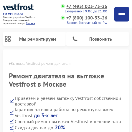
+7 (495) 023-73-25
Ежедневно с 9:00 до 21:00
FIX-VESTFROST
+7 (800) 100-33-26
Ремонт устройств Vestfrost
Специализированный
Звонок бесплатный по РФ
cервисный центр г.
Москва
Мы ремонтируем
Позвонить
оскве
Вытяжка Vestfrost ремонт двигателя
Ремонт двигателя на вытяжке
Vestfrost в Москве
Привезем и увезем вытяжку Vestfrost собственной
доставкой
Гарантия на наши работы по ремонту вытяжек
до 3-х лет
Vestfrost
Ремонт холодильников Vestfrost
Ремонт стиральных машин Vestfrost
Ремонт духовых шкафов Vestfrost
Ремонт водонагревателей Vestfrost
Ремонт винных шкафов Vestfrost
Ремонт морозильных камер Vestfrost
Ремонт посудомоечных машин Vestfrost
Ремонт варочных панелей Vestfrost
Ремонт сушильных машин Vestfrost
Срочный ремонт вытяжек Vestfrost в течении часа
20%
Скидка для вас до