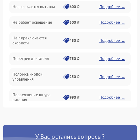
Не включается вытяжка
600 ₽
Подробнее →
Освещение
Не рабает освещение
300 ₽
Подробнее →
Механические повреждения
Не переключаются
Электроника
450 ₽
Подробнее →
скорости
Электрика/Механические
Перегрев двигателя
750 ₽
Подробнее →
Поломка кнопок
250 ₽
Подробнее →
управления
Повреждение шнура
990 ₽
Подробнее →
питания
Выбивает автомат при
550 ₽
Подробнее →
включении
У Вас остались вопросы?
Не ключается вытяжка
550 ₽
Подробнее →