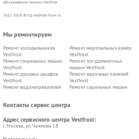
обслуживанию техники Vestfrost
2021-2026 © СЦ vestfrost-fixim.ru
Мы ремонтируем
Ремонт холодильников
Ремонт морозильных камер
Vestfrost
Vestfrost
Ремонт стиральных машин
Ремонт посудомоечных
Vestfrost
машин Vestfrost
Ремонт духовых шкафов
Ремонт варочных панелей
Vestfrost
Vestfrost
Ремонт водонагревателей
Ремонт сушильных машин
Vestfrost
Vestfrost
Ремонт винных шкафов
Ремонт вытяжек Vestfrost
Контакты сервис центра
Vestfrost
Ремонт пылесосов Vestfrost
Адрес сервисного центра Vestfrost:
г. Москва, ул. Чаянова 18
Горячая линия: