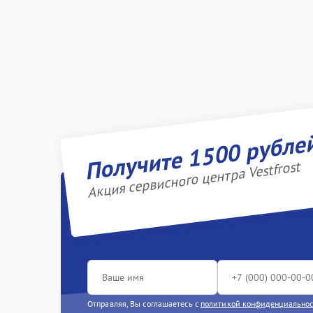
Получите 1500 рубле
Акция сервисного центра Vestfrost
Отправляя, Вы соглашаетесь с
политикой конфиденциально