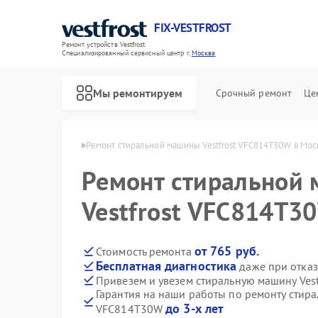
FIX-VESTFROST
Ремонт устройств Vestfrost
Специализированный cервисный центр г.
Москва
Мы ремонтируем
Срочный ремонт
Це
 Vestfrost в Москве
Ремонт стиральной машины Vestfrost VFC814T30W в Мос
Ремонт стиральной
Vestfrost VFC814T3
от 765 руб.
Стоимость ремонта
Бесплатная диагностика
даже при отказ
Привезем и увезем стиральную машину Ves
Гарантия на наши работы по ремонту стира
до 3-х лет
VFC814T30W
Ремонт холодильников Vestfrost
Ремонт морозильных камер Vestfrost
Ремонт посудомоечных машин Vestfrost
Ремонт духовых шкафов Vestfrost
Ремонт варочных панелей Vestfrost
Ремонт водонагревателей Vestfrost
Ремонт сушильных машин Vestfrost
Ремонт винных шкафов Vestfrost