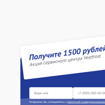
Получите 1500 рубле
Акция сервисного центра Vestfrost
Отправляя, Вы соглашаетесь с
политикой конфиденциально