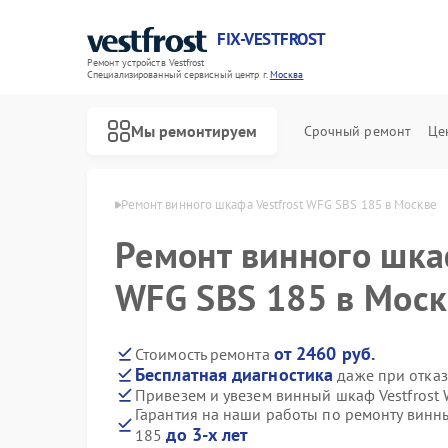
FIX-VESTFROST
Ремонт устройств Vestfrost
Специализированный cервисный центр г.
Москва
Мы ремонтируем
Срочный ремонт
Це
 Vestfrost в Москве
Ремонт винного шкафа Vestfrost WFG SBS 185 в Москве
Ремонт винного шкаф
WFG SBS 185 в Моск
от 2460 руб.
Стоимость ремонта
Бесплатная диагностика
даже при отказ
Привезем и увезем винный шкаф Vestfrost
Гарантия на наши работы по ремонту винн
до 3-х лет
185
Ремонт холодильников Vestfrost
Ремонт морозильных камер Vestfrost
Ремонт стиральных машин Vestfrost
Ремонт посудомоечных машин Vestfrost
Ремонт духовых шкафов Vestfrost
Ремонт варочных панелей Vestfrost
Ремонт водонагревателей Vestfrost
Ремонт сушильных машин Vestfrost