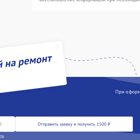
й на ремонт
При оформл
Отправить заявку и получить 1500 ₽
сти