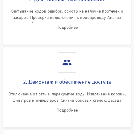
Считывание кодов ошибок, осмотр на наличие протечек и
засоров. Проверка подключения к водопроводу. Анализ
жалоб на отсутствие слива, нагрева, вращения
Подробнее
разбрызгивателей или срабатывание системы защиты
аквастоп.
2. Демонтаж и обеспечение доступа
Отключение от сети и перекрытие воды. Извлечение корзин,
фильтров и импеллеров. Снятие боковых стенок, фасада
дверцы или нижнего поддона для прямого доступа к
Подробнее
циркуляционному насосу, ТЭНу и сливной помпе.