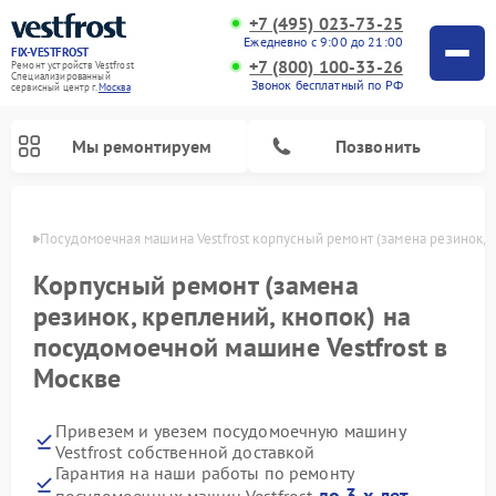
+7 (495) 023-73-25
Ежедневно с 9:00 до 21:00
FIX-VESTFROST
+7 (800) 100-33-26
Ремонт устройств Vestfrost
Специализированный
Звонок бесплатный по РФ
cервисный центр г.
Москва
Мы ремонтируем
Позвонить
оскве
Посудомоечная машина Vestfrost корпусный ремонт (замена резинок, 
Корпусный ремонт (замена
резинок, креплений, кнопок) на
посудомоечной машине Vestfrost в
Москве
Привезем и увезем посудомоечную машину
Ремонт холодильников Vestfrost
Ремонт стиральных машин Vestfrost
Ремонт варочных панелей Vestfrost
Ремонт сушильных машин Vestfrost
Ремонт морозильных камер Vestfrost
Ремонт духовых шкафов Vestfrost
Ремонт водонагревателей Vestfrost
Ремонт винных шкафов Vestfrost
Vestfrost собственной доставкой
Гарантия на наши работы по ремонту
до 3-х лет