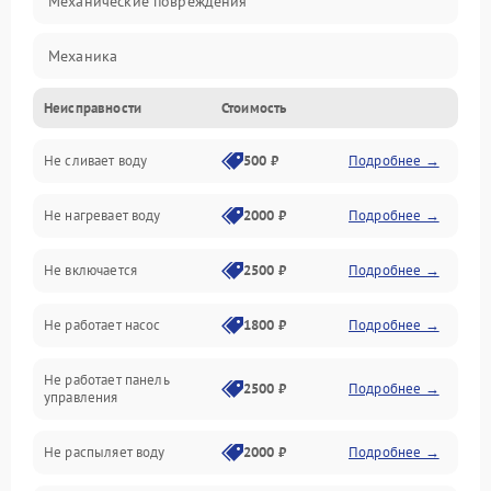
Механические повреждения
Механика
Неисправности
Стоимость
Управление
Не сливает воду
500 ₽
Подробнее →
Электропитание
Не нагревает воду
2000 ₽
Подробнее →
Датчики
Не включается
2500 ₽
Подробнее →
Нагрев
Не работает насос
1800 ₽
Подробнее →
Вода
Не работает панель
Гигиена
2500 ₽
Подробнее →
управления
Программное обеспечение
Не распыляет воду
2000 ₽
Подробнее →