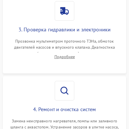
3. Проверка гидравлики и электроники
Прозвонка мультиметром проточного ТЭНа, обмоток
двигателей насосов и впускного клапана. Диагностика
прессостата (датчика уровня воды), датчика мутности,
Подробнее
концевика дверцы и электронного модуля управления.
4. Ремонт и очистка систем
Замена неисправного нагревателя, помпы или заливного
шланга с аквастопом. Устранение засоров в улитке насоса,