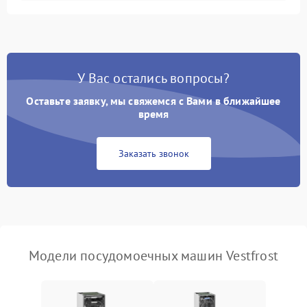
Не запускается цикл
1800 ₽
Подробнее →
стирки
Проблемы с набором
1800 ₽
Подробнее →
воды
У Вас остались вопросы?
Оставьте заявку, мы свяжемся с Вами в ближайшее
Не работает сушилка
2100 ₽
Подробнее →
время
Сбои в работе таймера
1700 ₽
Подробнее →
Заказать звонок
Проблемы с
2100 ₽
Подробнее →
циркуляционным насосом
Модели посудомоечных машин Vestfrost