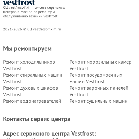
СЦ vestfrost-fixim.ru - сеть сервисных
центров в Москве по ремонту и
обслуживанию техники Vestfrost
2021-2026 © СЦ vestfrost-fixim.ru
Мы ремонтируем
Ремонт холодильников
Ремонт морозильных камер
Vestfrost
Vestfrost
Ремонт стиральных машин
Ремонт посудомоечных
Vestfrost
машин Vestfrost
Ремонт духовых шкафов
Ремонт варочных панелей
Vestfrost
Vestfrost
Ремонт водонагревателей
Ремонт сушильных машин
Vestfrost
Vestfrost
Ремонт винных шкафов
Ремонт вытяжек Vestfrost
Контакты сервис центра
Vestfrost
Ремонт пылесосов Vestfrost
Адрес сервисного центра Vestfrost: