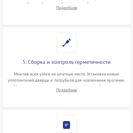
патрубках и фильтрах. Компонентный ремонт платы
Подробнее
управления, восстановление поврежденной проводки.
5. Сборка и контроль герметичности
Монтаж всех узлов на штатные места. Установка новых
уплотнителей дверцы и патрубков для исключения протечек.
Надежная фиксация хомутов гидравлической системы,
Подробнее
сборка корпуса и установка датчика поплавка.