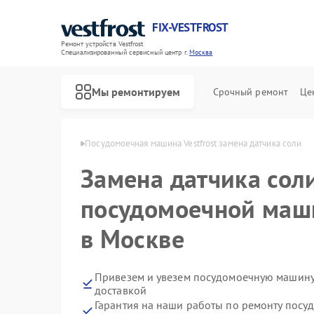
FIX-VESTFROST
Ремонт устройств Vestfrost
Специализированный cервисный центр г.
Москва
Мы ремонтируем
Срочный ремонт
Це
 Vestfrost в Москве
Посудомоечная машина Vestfrost замена датчика соли
Замена датчика сол
посудомоечной маши
в Москве
Привезем и увезем посудомоечную машину 
доставкой
Гарантия на наши работы по ремонту посу
Ремонт холодильников Vestfrost
Ремонт морозильных камер Vestfrost
Ремонт стиральных машин Vestfrost
Ремонт духовых шкафов Vestfrost
Ремонт варочных панелей Vestfrost
Ремонт водонагревателей Vestfrost
Ремонт сушильных машин Vestfrost
Ремонт винных шкафов Vestfrost